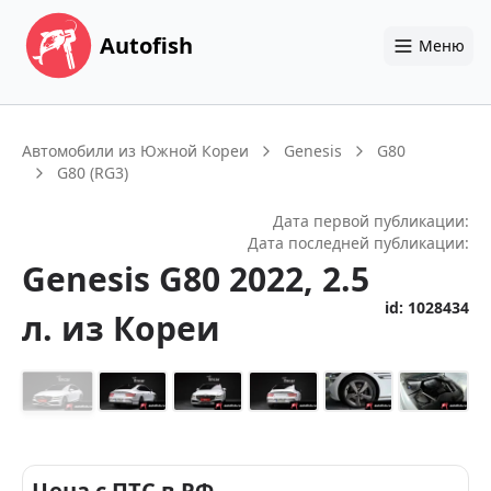
Autofish
Меню
Автомобили из Южной Кореи
Genesis
G80
G80 (RG3)
Дата первой публикации:
Дата последней публикации:
Genesis
G80
2022
, 2.5
id:
1028434
л.
из Кореи
+
14
Цена с ПТС в РФ