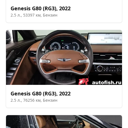
Genesis
G80 (RG3)
,
2022
2.5
л.,
53397
км,
Бензин
Genesis
G80 (RG3)
,
2022
2.5
л.,
76256
км,
Бензин