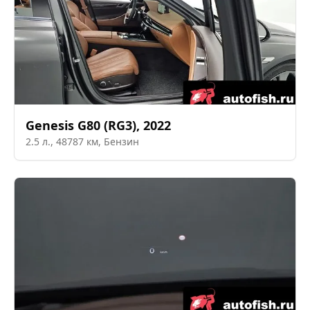
Genesis
G80 (RG3)
,
2022
2.5
л.,
48787
км,
Бензин