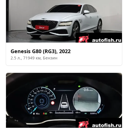
Genesis
G80 (RG3)
,
2022
2.5
л.,
71949
км,
Бензин