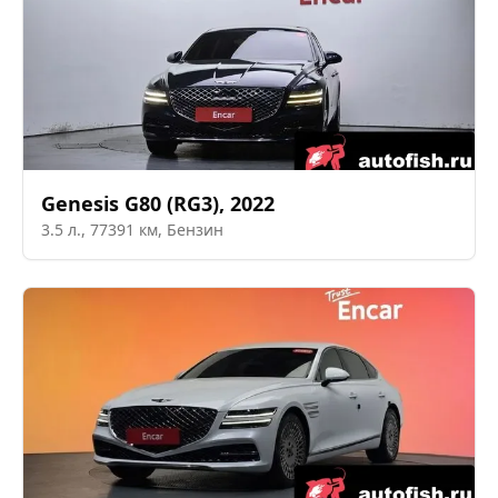
Genesis
G80 (RG3)
,
2022
3.5
л.,
77391
км,
Бензин