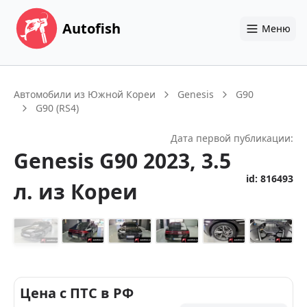
Autofish
Меню
Автомобили из Южной Кореи
Genesis
G90
G90 (RS4)
Дата первой публикации:
Genesis
G90
2023
, 3.5
id:
816493
л.
из Кореи
+
12
Цена с ПТС в РФ