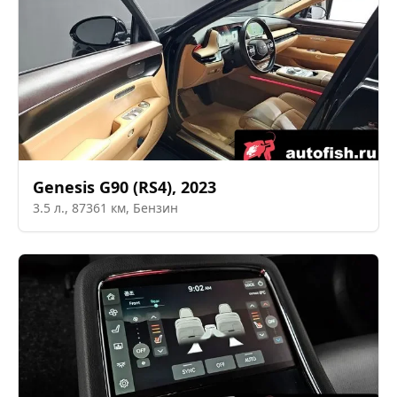
Genesis
G90 (RS4)
,
2023
3.5
л.,
87361
км,
Бензин