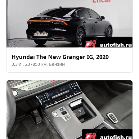
Hyundai
The New Granger IG
,
2020
3.3
л.,
237850
км,
Бензин