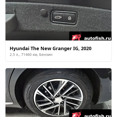
Hyundai
The New Granger IG
,
2020
2.5
л.,
71460
км,
Бензин