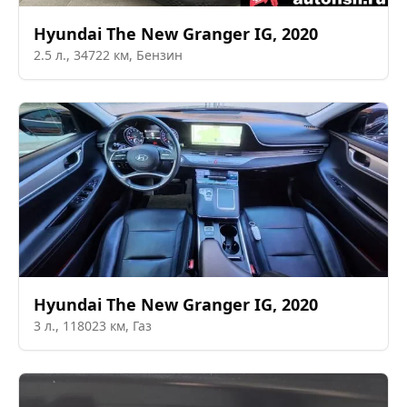
Hyundai
The New Granger IG
,
2020
2.5
л.,
34722
км,
Бензин
Hyundai
The New Granger IG
,
2020
3
л.,
118023
км,
Газ