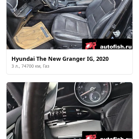
Hyundai
The New Granger IG
,
2020
3
л.,
74700
км,
Газ