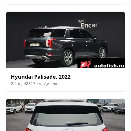
Hyundai
Palisade
,
2022
2.2
л.,
48817
км,
Дизель