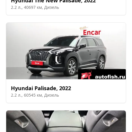
Hyundai
The New Palisade
,
2022
2.2
л.,
40697
км,
Дизель
Hyundai
Palisade
,
2022
2.2
л.,
60545
км,
Дизель