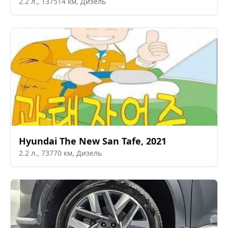
2.2
л.,
137514
км,
Дизель
Hyundai
The New San Tafe
,
2021
2.2
л.,
73770
км,
Дизель