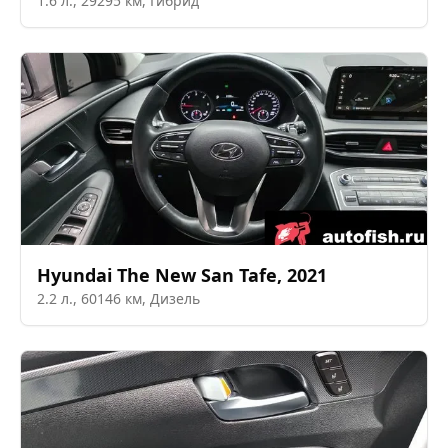
1.6
л.,
29295
км,
Гибрид
Hyundai
The New San Tafe
,
2021
2.2
л.,
60146
км,
Дизель