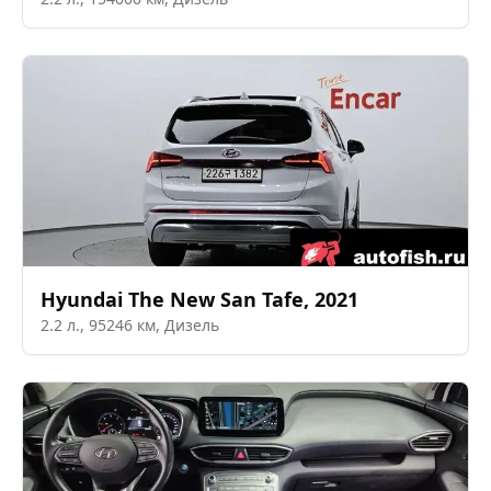
Hyundai
The New San Tafe
,
2021
2.2
л.,
95246
км,
Дизель