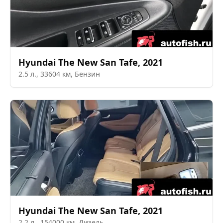
Hyundai
The New San Tafe
,
2021
2.5
л.,
33604
км,
Бензин
Hyundai
The New San Tafe
,
2021
2.2
л.,
154000
км,
Дизель