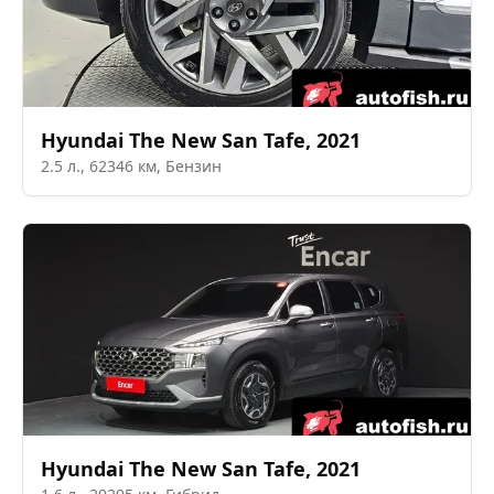
Hyundai
The New San Tafe
,
2021
2.5
л.,
62346
км,
Бензин
Hyundai
The New San Tafe
,
2021