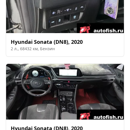
Hyundai
Sonata (DN8)
,
2020
2
л.,
68432
км,
Бензин
Hyundai
Sonata (DN8)
,
2020