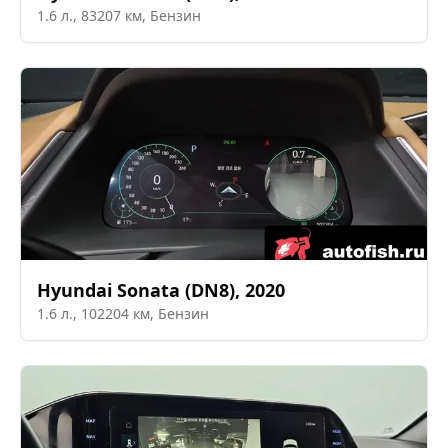
1.6
л.,
83207
км,
Бензин
Hyundai
Sonata (DN8)
,
2020
1.6
л.,
102204
км,
Бензин