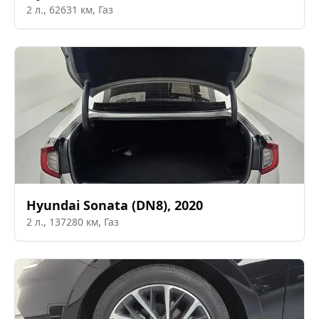
2
л.,
62631
км,
Газ
Hyundai
Sonata (DN8)
,
2020
2
л.,
137280
км,
Газ