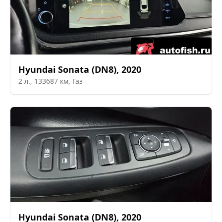
Hyundai
Sonata (DN8)
,
2020
2
л.,
133687
км,
Газ
Hyundai
Sonata (DN8)
,
2020