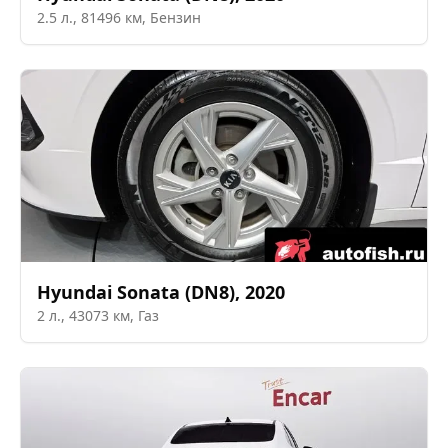
2.5
л.,
81496
км,
Бензин
Hyundai
Sonata (DN8)
,
2020
2
л.,
43073
км,
Газ