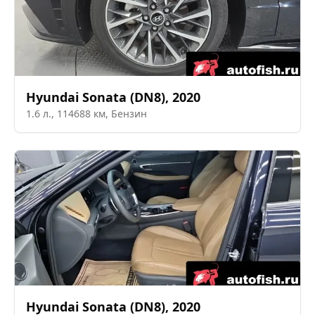
Hyundai
Sonata (DN8)
,
2020
1.6
л.,
114688
км,
Бензин
Hyundai
Sonata (DN8)
,
2020