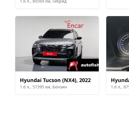
1.6
л.,
80569
км,
Гибрид
Hyundai
Tucson (NX4)
,
2022
Hyund
1.6
л.,
57395
км,
Бензин
1.6
л.,
87