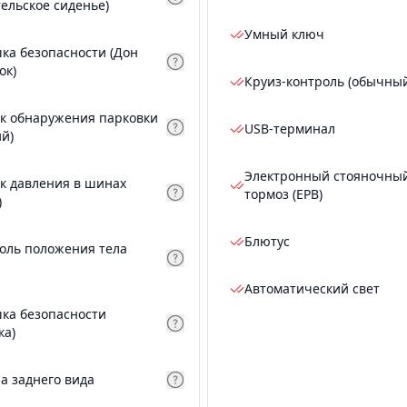
тельское сиденье)
Умный ключ
ка безопасности (Дон
ок)
Круиз-контроль (обычны
к обнаружения парковки
USB-терминал
ий)
Электронный стояночны
к давления в шинах
тормоз (EPB)
)
Блютус
оль положения тела
Автоматический свет
ка безопасности
ка)
а заднего вида