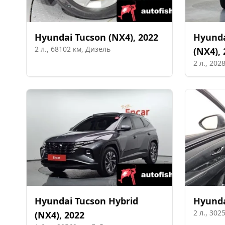
Hyundai
Tucson (NX4)
,
2022
Hyund
2
л.,
68102
км,
Дизель
(NX4)
,
2
л.,
202
Hyundai
Tucson Hybrid
Hyund
2
л.,
302
(NX4)
,
2022