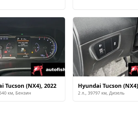
ai
Tucson (NX4)
,
2022
Hyundai
Tucson (NX4
540
км,
Бензин
2
л.,
39797
км,
Дизель