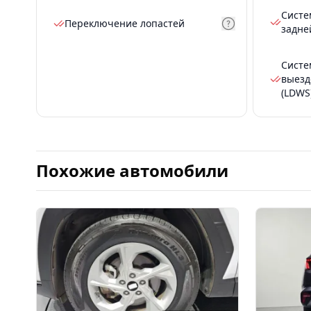
Систе
Переключение лопастей
задне
Систе
выезд
(LDWS
Похожие автомобили