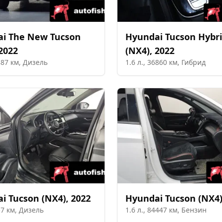
ai
The New Tucson
Hyundai
Tucson Hybr
2022
(NX4)
,
2022
887
км,
Дизель
1.6
л.,
36860
км,
Гибрид
ai
Tucson (NX4)
,
2022
Hyundai
Tucson (NX4
57
км,
Дизель
1.6
л.,
84447
км,
Бензин