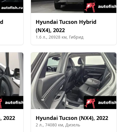
id
Hyundai
Tucson Hybrid
(NX4)
,
2022
1.6
л.,
26928
км,
Гибрид
)
,
2022
Hyundai
Tucson (NX4)
,
2022
2
л.,
74080
км,
Дизель