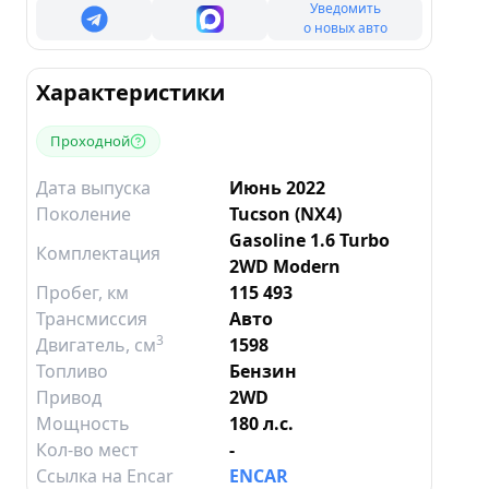
Уведомить
о новых авто
Характеристики
Проходной
Дата выпуска
Июнь 2022
Поколение
Tucson (NX4)
Gasoline 1.6 Turbo
Комплектация
2WD Modern
Пробег, км
115 493
Трансмиссия
Авто
3
Двигатель
, см
1598
Топливо
Бензин
Привод
2WD
Мощность
180 л.с.
Кол-во мест
-
Ссылка на Encar
ENCAR