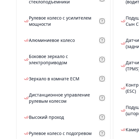
стеклоподъемники
(води
Рулевое колесо с усилителем
Подуш
мощности
Сын С
Алюминиевое колесо
Датчи
(задн
Боковое зеркало с
электроприводом
Датчи
(TPMS
Зеркало в комнате ECM
Контр
(ESC)
Дистанционное управление
рулевым колесом
Подуш
(штор
Высокий проход
Камер
Рулевое колесо с подогревом