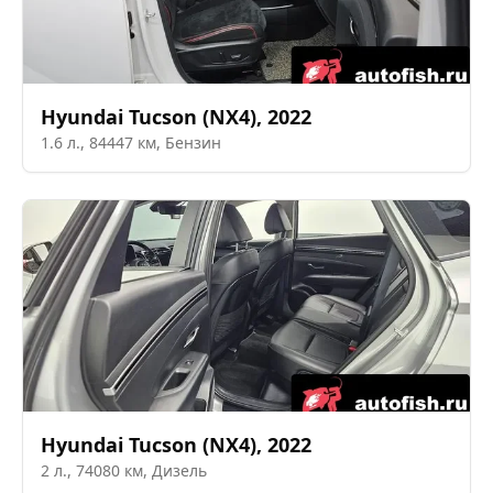
Hyundai
Tucson (NX4)
,
2022
1.6
л.,
84447
км,
Бензин
Hyundai
Tucson (NX4)
,
2022
2
л.,
74080
км,
Дизель