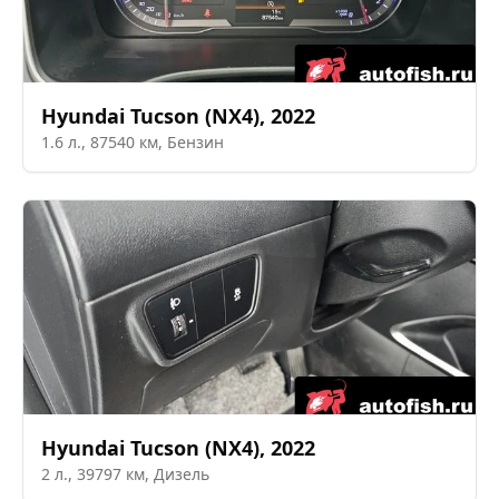
Hyundai
Tucson (NX4)
,
2022
1.6
л.,
87540
км,
Бензин
Hyundai
Tucson (NX4)
,
2022
2
л.,
39797
км,
Дизель