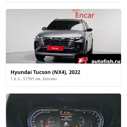
Hyundai
Tucson (NX4)
,
2022
1.6
л.,
57395
км,
Бензин