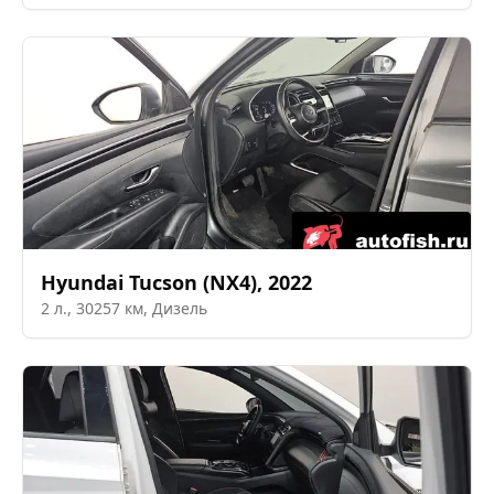
Hyundai
Tucson (NX4)
,
2022
2
л.,
30257
км,
Дизель