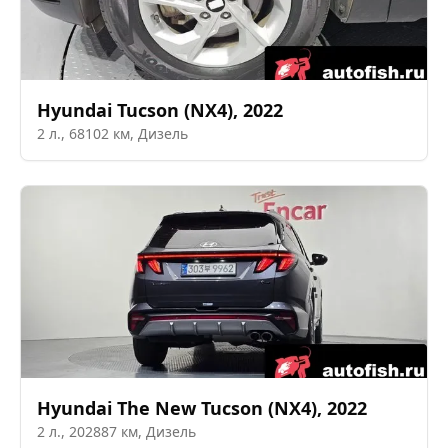
Hyundai
Tucson (NX4)
,
2022
2
л.,
68102
км,
Дизель
Hyundai
The New Tucson (NX4)
,
2022
2
л.,
202887
км,
Дизель