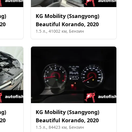
ng)
KG Mobility (Ssangyong)
20
Beautiful Korando
,
2020
1.5
л.,
41002
км,
Бензин
ng)
KG Mobility (Ssangyong)
20
Beautiful Korando
,
2020
1.5
л.,
84423
км,
Бензин