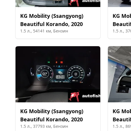
KG Mobility (Ssangyong)
KG Mob
Beautiful Korando
,
2020
Beauti
1.5
л.,
54141
км,
Бензин
1.5
л.,
37
KG Mobility (Ssangyong)
KG Mob
Beautiful Korando
,
2020
Beauti
1.5
л.,
37793
км,
Бензин
1.5
л.,
86