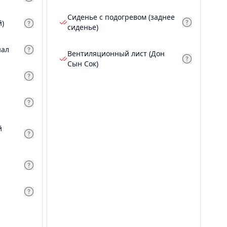
Сиденье с подогревом (заднее
й)
сиденье)
нал
Вентиляционный лист (Дон
Сын Сок)
й