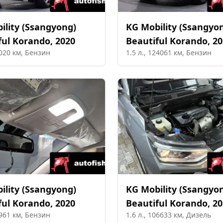
ility (Ssangyong)
KG Mobility (Ssangyo
ful Korando
,
2020
Beautiful Korando
,
20
020
км,
Бензин
1.5
л.,
124061
км,
Бензин
ility (Ssangyong)
KG Mobility (Ssangyo
ful Korando
,
2020
Beautiful Korando
,
20
961
км,
Бензин
1.6
л.,
106633
км,
Дизель