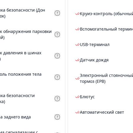
ка безопасности (Дон
Круиз-контроль (обычны
ок)
Вспомогательный терми
к обнаружения парковки
ий)
USB-терминал
к давления в шинах
)
Датчик дождя
оль положения тела
Электронный стояночны
тормоз (EPB)
ка безопасности
Блютус
ка)
Автоматический свет
а заднего вида
ма сигнализации с