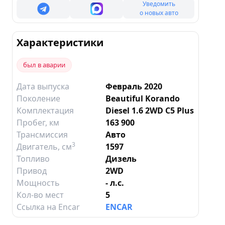
Уведомить
о новых авто
Характеристики
был в аварии
Дата выпуска
Февраль 2020
Поколение
Beautiful Korando
Комплектация
Diesel 1.6 2WD C5 Plus
Пробег, км
163 900
Трансмиссия
Авто
3
Двигатель
, см
1597
Топливо
Дизель
Привод
2WD
Мощность
- л.с.
Кол-во мест
5
Ссылка на Encar
ENCAR