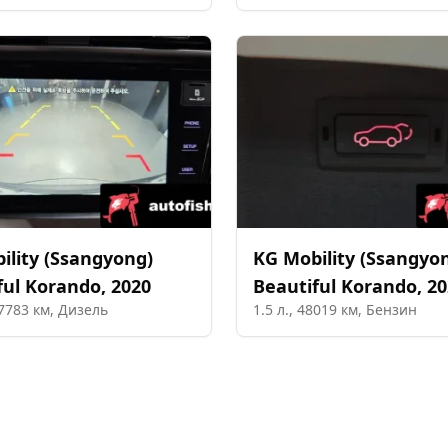
ility (Ssangyong)
KG Mobility (Ssangyo
ful Korando
,
2020
Beautiful Korando
,
20
7783
км,
Дизель
1.5
л.,
48019
км,
Бензин