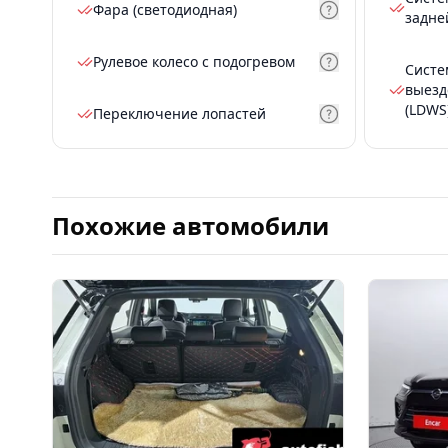
Фара (светодиодная)
задне
Рулевое колесо с подогревом
Систе
выезд
(LDWS
Переключение лопастей
Похожие автомобили