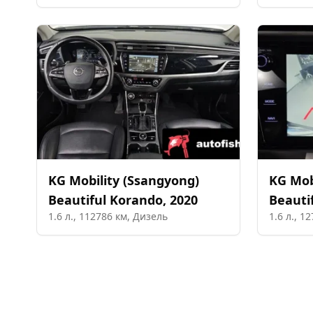
KG Mobility (Ssangyong)
KG Mob
Beautiful Korando
,
2020
Beauti
1.6
л.,
112786
км,
Дизель
1.6
л.,
12