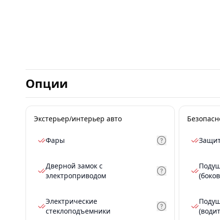
Опции
Экстерьер/интерьер авто
Безопасн
Фары
Защит
Дверной замок с
Подуш
электроприводом
(боков
Электрические
Подуш
стеклоподъемники
(води