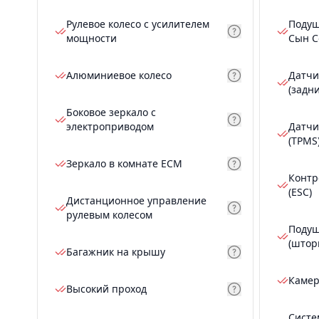
Рулевое колесо с усилителем
Подуш
мощности
Сын С
Алюминиевое колесо
Датчи
(задн
Боковое зеркало с
электроприводом
Датчи
(TPMS
Зеркало в комнате ECM
Контр
(ESC)
Дистанционное управление
рулевым колесом
Подуш
(штор
Багажник на крышу
Камер
Высокий проход
Систе