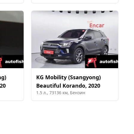
ng)
KG Mobility (Ssangyong)
20
Beautiful Korando
,
2020
1.5
л.,
73136
км,
Бензин