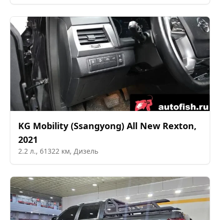
KG Mobility (Ssangyong)
All New Rexton
,
2021
2.2
л.,
61322
км,
Дизель