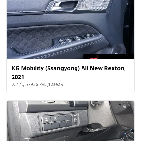
KG Mobility (Ssangyong)
All New Rexton
,
2021
2.2
л.,
57936
км,
Дизель