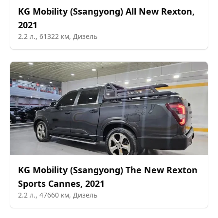
KG Mobility (Ssangyong)
All New Rexton
,
2021
2.2
л.,
61322
км,
Дизель
KG Mobility (Ssangyong)
The New Rexton
Sports Cannes
,
2021
2.2
л.,
47660
км,
Дизель