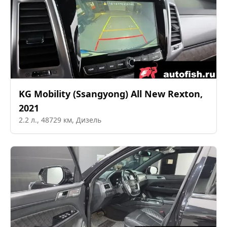
KG Mobility (Ssangyong)
All New Rexton
,
2021
2.2
л.,
48729
км,
Дизель