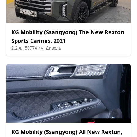
KG Mobility (Ssangyong)
The New Rexton
Sports Cannes
,
2021
2.2
л.,
50774
км,
Дизель
KG Mobility (Ssangyong)
All New Rexton
,