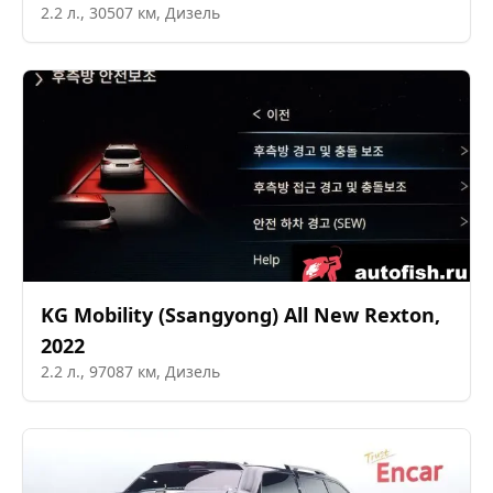
2.2
л.,
30507
км,
Дизель
KG Mobility (Ssangyong)
All New Rexton
,
2022
2.2
л.,
97087
км,
Дизель