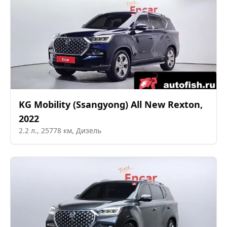
KG Mobility (Ssangyong)
All New Rexton
,
2022
2.2
л.,
25778
км,
Дизель