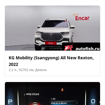
KG Mobility (Ssangyong)
All New Rexton
,
2022
2.2
л.,
92702
км,
Дизель