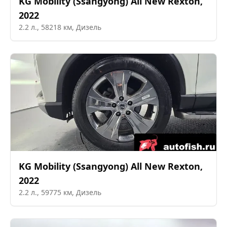
KG Mobility (Ssangyong)
All New Rexton
,
2022
2.2
л.,
58218
км,
Дизель
KG Mobility (Ssangyong)
All New Rexton
,
2022
2.2
л.,
59775
км,
Дизель