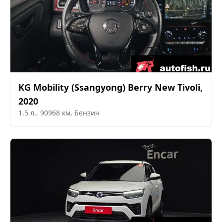
KG Mobility (Ssangyong)
Berry New Tivoli
,
2020
1.5
л.,
90968
км,
Бензин