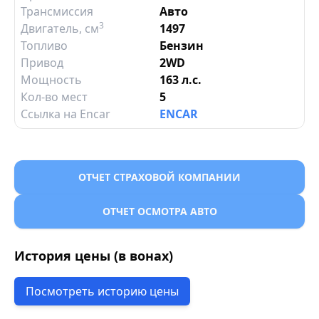
Трансмиссия
Авто
3
Двигатель
, см
1497
Топливо
Бензин
Привод
2WD
Мощность
163 л.с.
Кол-во мест
5
Ссылка на Encar
ENCAR
ОТЧЕТ СТРАХОВОЙ КОМПАНИИ
ОТЧЕТ ОСМОТРА АВТО
История цены (в вонах)
Посмотреть историю цены