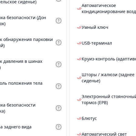
тельское сиденье)
Автоматическое
кондиционирование возд
ка безопасности (Дон
ок)
Умный ключ
к обнаружения парковки
USB-терминал
ий)
Круиз-контроль (адаптив
к давления в шинах
)
Шторы / жалюзи (заднее
сиденье)
оль положения тела
Электронный стояночны
тормоз (EPB)
ка безопасности
ка)
Блютус
а заднего вида
Автоматический свет