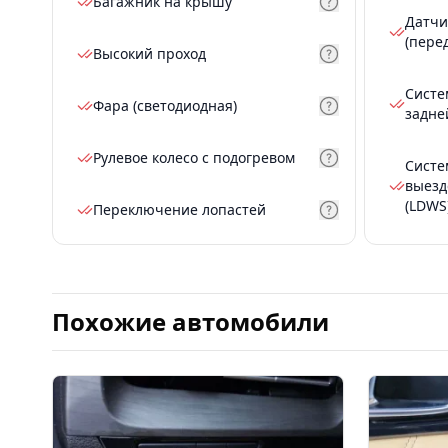
Багажник на крышу
Датчи
(пере
Высокий проход
Систе
Фара (светодиодная)
задне
Рулевое колесо с подогревом
Систе
выезд
(LDWS
Переключение лопастей
Похожие автомобили