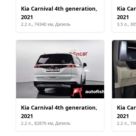
Kia
Carnival 4th generation
,
Kia
Car
2021
2021
2.2
л.,
74340
км,
Дизель
3.5
л.,
30
Kia
Carnival 4th generation
,
Kia
Car
2021
2021
2.2
л.,
82876
км,
Дизель
2.2
л.,
70