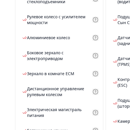
стеклоподъемники
(води
Рулевое колесо с усилителем
Подуш
мощности
Сын С
Алюминиевое колесо
Датчи
(задн
Боковое зеркало с
электроприводом
Датчи
(TPMS
Зеркало в комнате ECM
Контр
(ESC)
Дистанционное управление
рулевым колесом
Подуш
(штор
Электрическая магистраль
питания
Камер