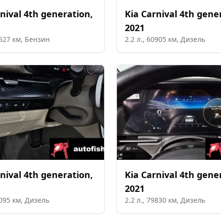
nival 4th generation
,
Kia
Carnival 4th gene
2021
527
км,
Бензин
2.2
л.,
60905
км,
Дизель
nival 4th generation
,
Kia
Carnival 4th gene
2021
095
км,
Дизель
2.2
л.,
79830
км,
Дизель