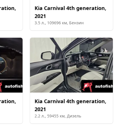
ration
,
Kia
Carnival 4th generation
,
2021
3.5
л.,
109696
км,
Бензин
ration
,
Kia
Carnival 4th generation
,
2021
2.2
л.,
59455
км,
Дизель