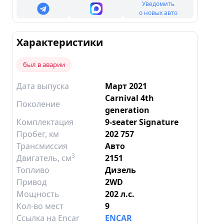
Уведомить
о новых авто
Характеристики
был в аварии
Дата выпуска
Март 2021
Carnival 4th
Поколение
generation
Комплектация
9-seater Signature
Пробег, км
202 757
Трансмиссия
Авто
3
Двигатель
, см
2151
Топливо
Дизель
Привод
2WD
Мощность
202 л.с.
Кол-во мест
9
Ссылка на Encar
ENCAR