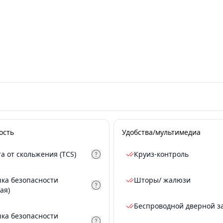
ость
Удобства/мультимедиа
а от скольжения (TCS)
Круиз-контроль
ка безопасности
Шторы/ жалюзи
ая)
Беспроводной дверной з
ка безопасности