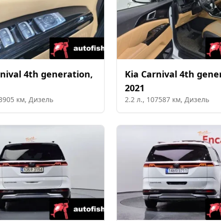
nival 4th generation
,
Kia
Carnival 4th gene
2021
3905
км,
Дизель
2.2
л.,
107587
км,
Дизель