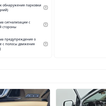
к обнаружения парковки
дний)
ма сигнализации с
й стороны
ма предупреждения о
е с полосы движения
)