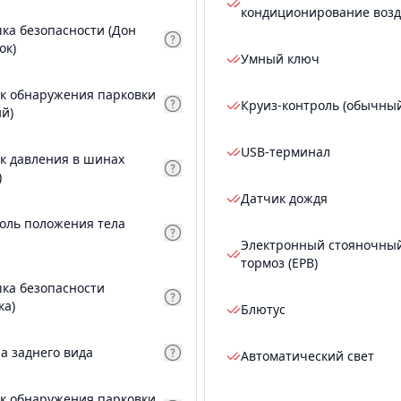
кондиционирование возд
ка безопасности (Дон
ок)
Умный ключ
к обнаружения парковки
Круиз-контроль (обычны
ий)
USB-терминал
к давления в шинах
)
Датчик дождя
оль положения тела
Электронный стояночны
тормоз (EPB)
ка безопасности
ка)
Блютус
а заднего вида
Автоматический свет
к обнаружения парковки