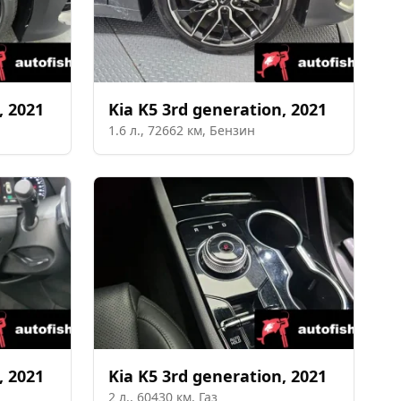
,
2021
Kia
K5 3rd generation
,
2021
1.6
л.,
72662
км,
Бензин
,
2021
Kia
K5 3rd generation
,
2021
2
л.,
60430
км,
Газ