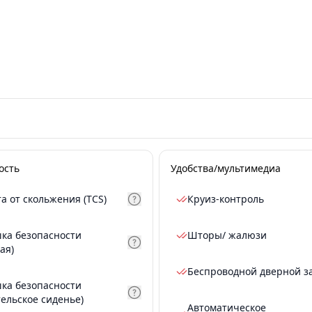
ость
Удобства/мультимедиа
а от скольжения (TCS)
Круиз-контроль
ка безопасности
Шторы/ жалюзи
ая)
Беспроводной дверной з
ка безопасности
тельское сиденье)
Автоматическое