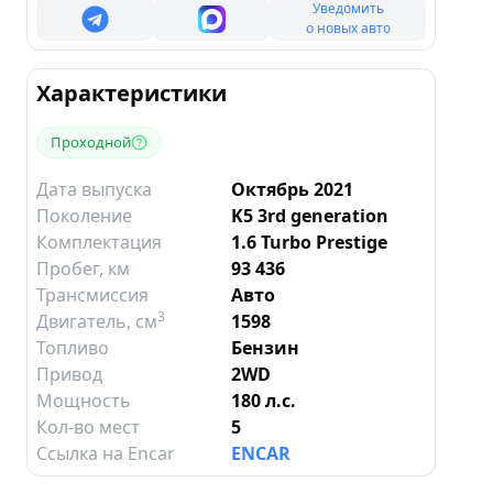
Уведомить
о новых авто
Характеристики
Проходной
Дата выпуска
Октябрь 2021
Поколение
K5 3rd generation
Комплектация
1.6 Turbo Prestige
Пробег, км
93 436
Трансмиссия
Авто
3
Двигатель
, см
1598
Топливо
Бензин
Привод
2WD
Мощность
180 л.с.
Кол-во мест
5
Ссылка на Encar
ENCAR