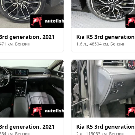
3rd generation
,
2021
Kia
K5 3rd generation
471
км,
Бензин
1.6
л.,
48504
км,
Бензин
3rd generation
,
2021
Kia
K5 3rd generation
654
км,
Бензин
2
л.,
115053
км,
Бензин