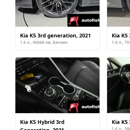
Kia
K5 3rd generation
,
2021
Kia
K5 
1.6
л.,
60666
км,
Бензин
1.6
л.,
70
Kia
K5 Hybrid 3rd
Kia
K5 
1.6
л.,
58