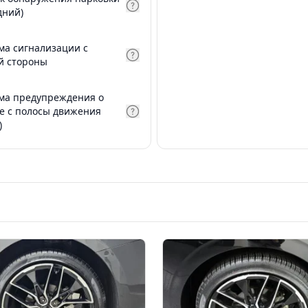
дний)
ма сигнализации с
й стороны
ма предупреждения о
е с полосы движения
)