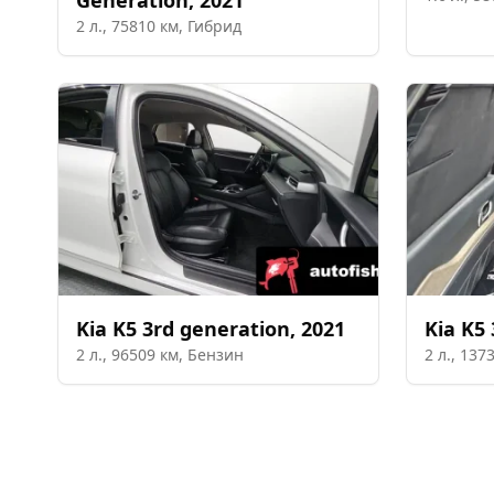
Generation
,
2021
2
л.,
75810
км,
Гибрид
Kia
K5 3rd generation
,
2021
Kia
K5 
2
л.,
96509
км,
Бензин
2
л.,
137