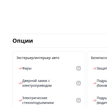
Опции
Экстерьер/интерьер авто
Безопасн
Фары
Защит
Дверной замок с
Подуш
электроприводом
(боков
Электрические
Подуш
стеклоподъемники
(води