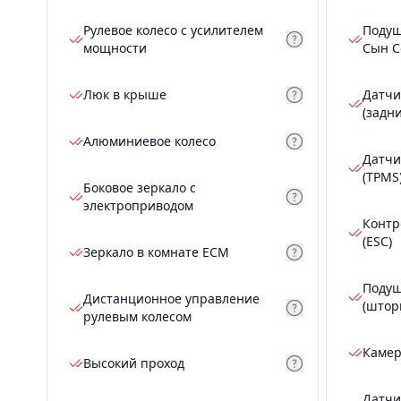
Рулевое колесо с усилителем
Подуш
мощности
Сын С
Люк в крыше
Датчи
(задн
Алюминиевое колесо
Датчи
(TPMS
Боковое зеркало с
электроприводом
Контр
(ESC)
Зеркало в комнате ECM
Подуш
Дистанционное управление
(штор
рулевым колесом
Камер
Высокий проход
Датчи