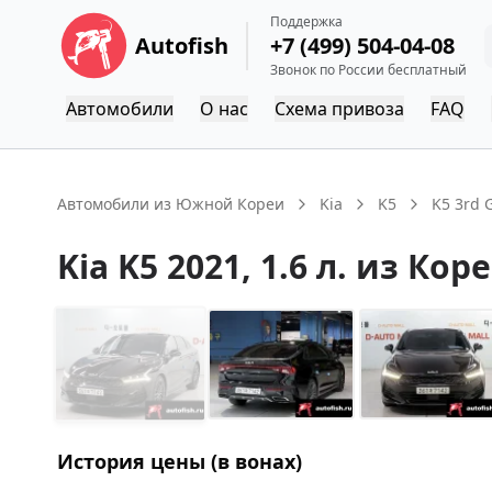
Поддержка
Autofish
+7 (499) 504-04-08
Звонок по России бесплатный
Автомобили
О нас
Схема привоза
FAQ
Автомобили из Южной Кореи
Kia
K5
K5 3rd 
Kia
K5
2021
, 1.6 л.
из Кор
История цены (в вонах)