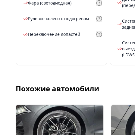
Фара (светодиодная)
(пере
Рулевое колесо с подогревом
Систе
задне
Переключение лопастей
Систе
выезд
(LDWS
Похожие автомобили