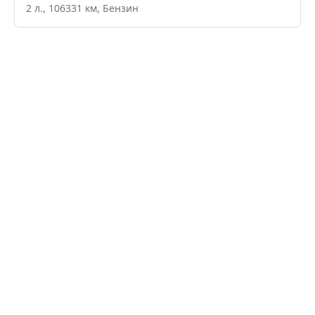
2
л.,
106331
км,
Бензин