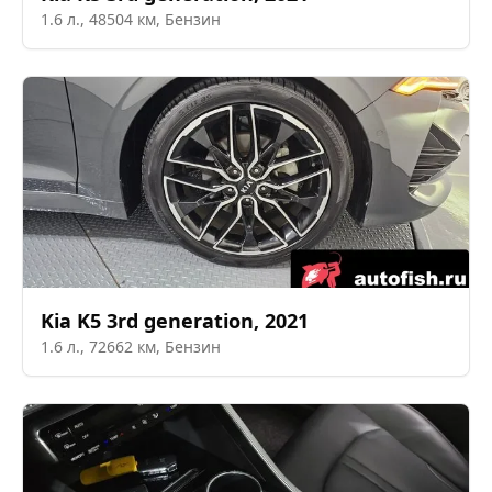
1.6
л.,
48504
км,
Бензин
Kia
K5 3rd generation
,
2021
1.6
л.,
72662
км,
Бензин