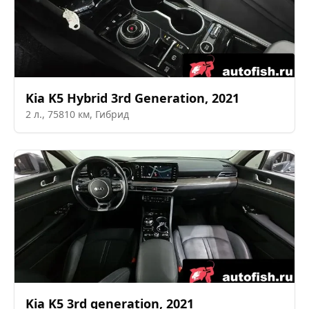
Kia
K5 Hybrid 3rd Generation
,
2021
2
л.,
75810
км,
Гибрид
Kia
K5 3rd generation
,
2021