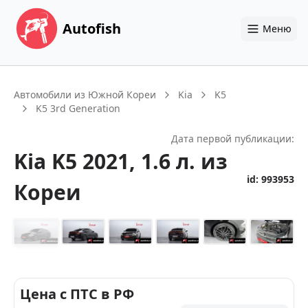
Autofish
Меню
Автомобили из Южной Кореи
Kia
K5
K5 3rd Generation
Дата первой публикации:
Kia
K5
2021
, 1.6 л.
из
id:
993953
Кореи
+
14
Цена с ПТС в РФ