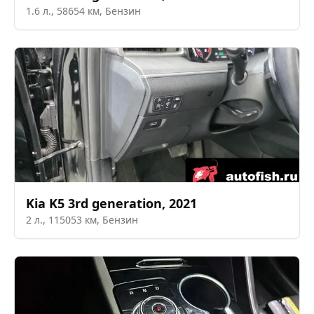
1.6
л.,
58654
км,
Бензин
Kia
K5 3rd generation
,
2021
2
л.,
115053
км,
Бензин