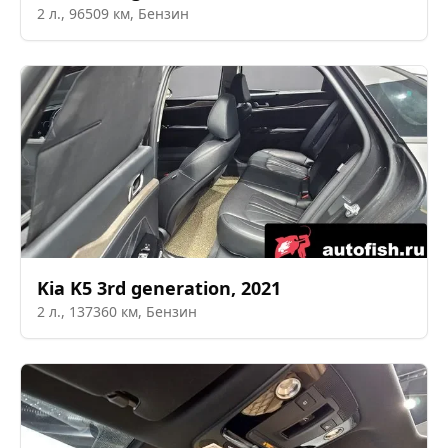
2
л.,
96509
км,
Бензин
Kia
K5 3rd generation
,
2021
2
л.,
137360
км,
Бензин