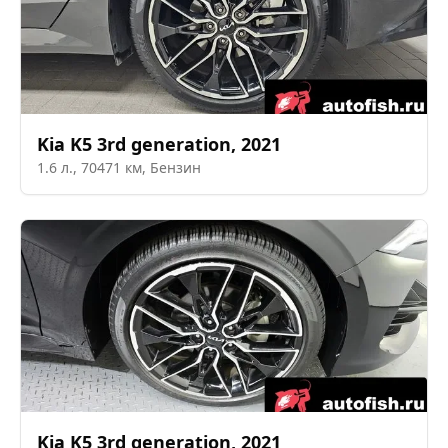
Kia
K5 3rd generation
,
2021
1.6
л.,
70471
км,
Бензин
Kia
K5 3rd generation
,
2021