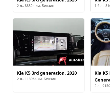
2
л.,
88324
км,
Бензин
1.6
л.,
81
Kia
K5 3rd generation
,
2020
Kia
K5 
2
л.,
113964
км,
Бензин
Genera
2
л.,
915