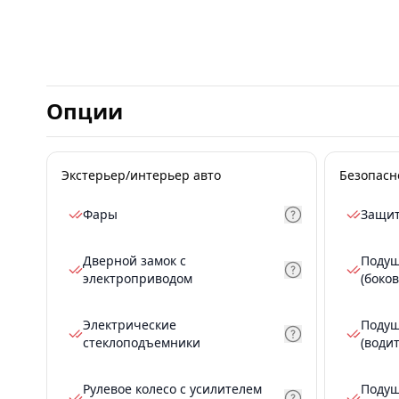
Опции
Экстерьер/интерьер авто
Безопасн
Фары
Защит
Дверной замок с
Подуш
электроприводом
(боков
Электрические
Подуш
стеклоподъемники
(води
Рулевое колесо с усилителем
Подуш