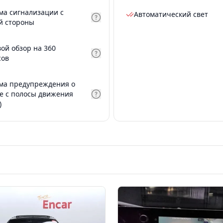
ма сигнализации с
Автоматический свет
й стороны
вой обзор на 360
сов
ма предупреждения о
е с полосы движения
)