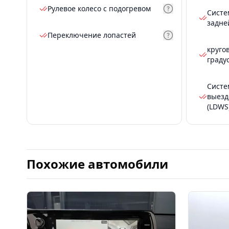
Рулевое колесо с подогревом
Систе
задне
Переключение лопастей
круго
граду
Систе
выезд
(LDWS
Похожие автомобили