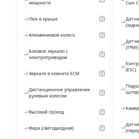
мощности
Сын С
Люк в крыше
Датчи
(задн
Алюминиевое колесо
Датчи
(TPMS
Боковое зеркало с
электроприводом
Контр
(ESC)
Зеркало в комнате ECM
Подуш
Дистанционное управление
(штор
рулевым колесом
Камер
Высокий проход
Датчи
Фара (светодиодная)
(пере