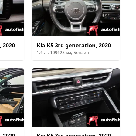
,
2020
Kia
K5 3rd generation
,
2020
1.6
л.,
109628
км,
Бензин
,
2020
Kia
K5 3rd generation
,
2020