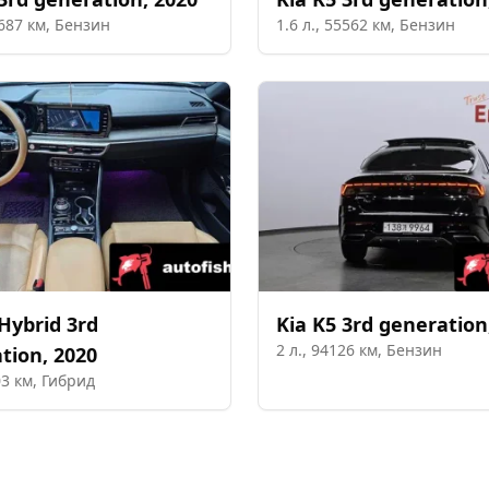
687
км,
Бензин
1.6
л.,
55562
км,
Бензин
Hybrid 3rd
Kia
K5 3rd generation
2
л.,
94126
км,
Бензин
tion
,
2020
03
км,
Гибрид