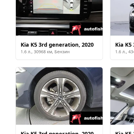
Kia
K5 3rd generation
,
2020
Kia
K5 
1.6
л.,
30968
км,
Бензин
1.6
л.,
43
Kia
K5 3rd generation
,
2020
Kia
K5 