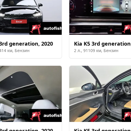
3rd generation
,
2020
Kia
K5 3rd generation
414
км,
Бензин
2
л.,
91109
км,
Бензин
3rd generation
,
2020
Kia
K5 3rd generation