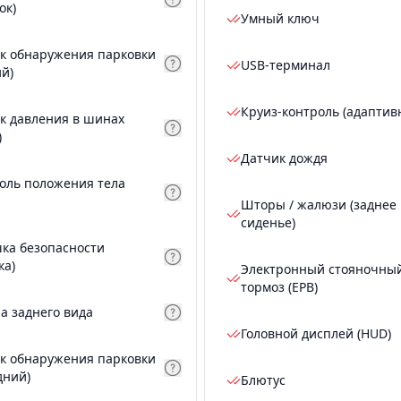
ок)
Умный ключ
к обнаружения парковки
USB-терминал
ий)
Круиз-контроль (адаптив
к давления в шинах
)
Датчик дождя
оль положения тела
Шторы / жалюзи (заднее
сиденье)
ка безопасности
ка)
Электронный стояночны
тормоз (EPB)
а заднего вида
Головной дисплей (HUD)
к обнаружения парковки
дний)
Блютус