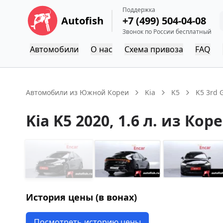
Поддержка
Autofish
+7 (499) 504-04-08
Звонок по России бесплатный
Автомобили
О нас
Схема привоза
FAQ
Автомобили из Южной Кореи
Kia
K5
K5 3rd 
Kia
K5
2020
, 1.6 л.
из Кор
История цены (в вонах)
Посмотреть историю цены