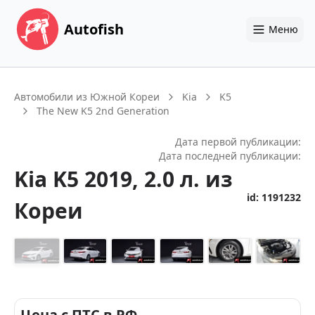
Autofish
Меню
Автомобили из Южной Кореи
Kia
K5
The New K5 2nd Generation
Дата первой публикации:
Дата последней публикации:
Kia
K5
2019
, 2.0 л.
из
id:
1191232
Кореи
+
14
Цена с ПТС в РФ