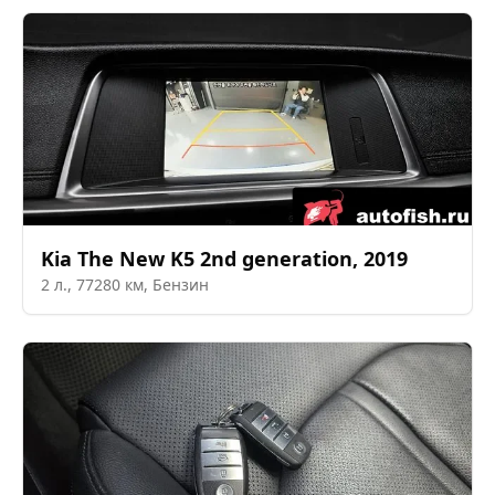
Kia
The New K5 2nd generation
,
2019
2
л.,
77280
км,
Бензин