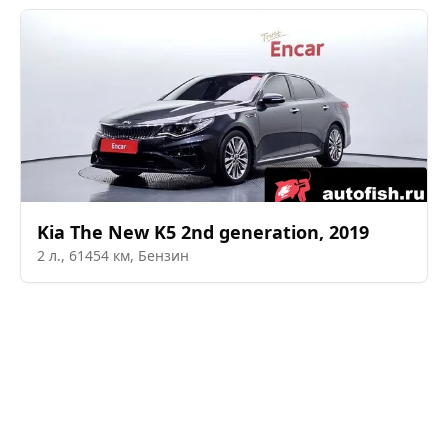
Kia
The New K5 2nd generation
,
2019
2
л.,
61454
км,
Бензин