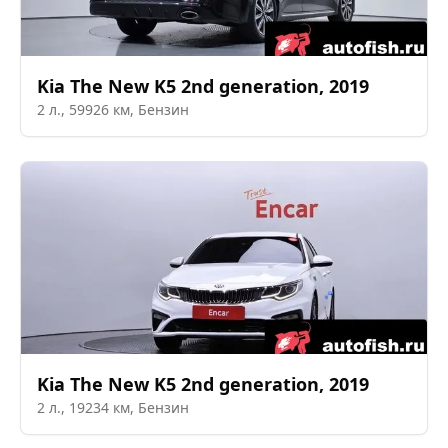
Kia
The New K5 2nd generation
,
2019
2
л.,
59926
км,
Бензин
Kia
The New K5 2nd generation
,
2019
2
л.,
19234
км,
Бензин