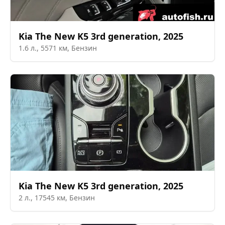
Kia
The New K5 3rd generation
,
2025
1.6
л.,
5571
км,
Бензин
Kia
The New K5 3rd generation
,
2025
2
л.,
17545
км,
Бензин