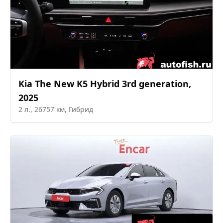
Kia
The New K5 Hybrid 3rd generation
,
2025
2
л.,
26757
км,
Гибрид