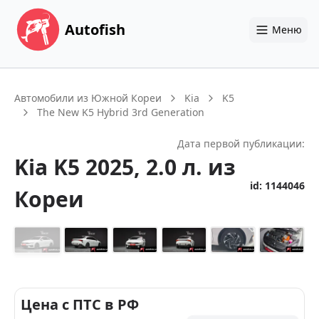
Autofish
Меню
Автомобили из Южной Кореи
Kia
K5
The New K5 Hybrid 3rd Generation
Дата первой публикации:
Kia
K5
2025
, 2.0 л.
из
id:
1144046
Кореи
+
14
Цена с ПТС в РФ