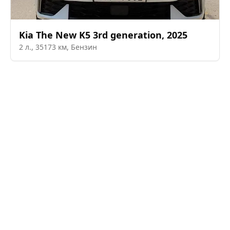
Kia
The New K5 3rd generation
,
2025
2
л.,
35173
км,
Бензин