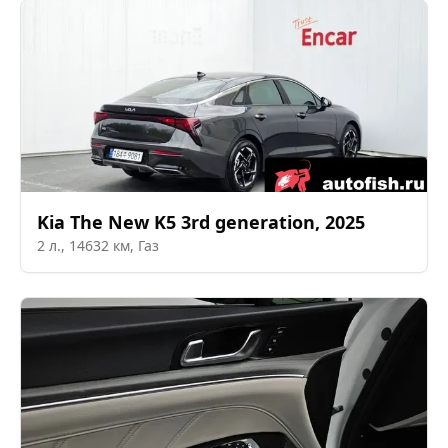
Kia
The New K5 3rd generation
,
2025
2
л.,
14632
км,
Газ