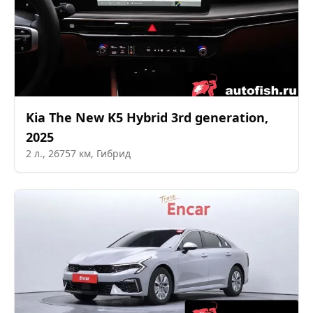
Kia
The New K5 Hybrid 3rd generation
,
2025
2
л.,
26757
км,
Гибрид