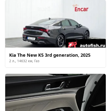
Kia
The New K5 3rd generation
,
2025
2
л.,
14632
км,
Газ