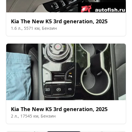
Kia
The New K5 3rd generation
,
2025
1.6
л.,
5571
км,
Бензин
Kia
The New K5 3rd generation
,
2025
2
л.,
17545
км,
Бензин