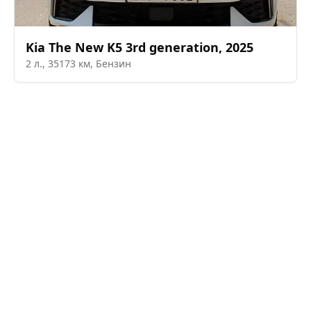
Kia
The New K5 3rd generation
,
2025
2
л.,
35173
км,
Бензин