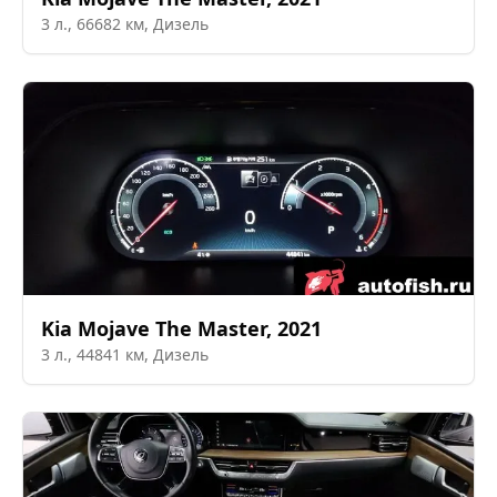
3
л.,
66682
км,
Дизель
Kia
Mojave The Master
,
2021
3
л.,
44841
км,
Дизель