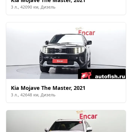
Kia
Mojave The Master
,
2021
3
л.,
42090
км,
Дизель
Kia
Mojave The Master
,
2021
3
л.,
42648
км,
Дизель