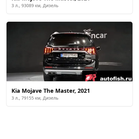
3
л.,
93089
км,
Дизель
Kia
Mojave The Master
,
2021
3
л.,
79155
км,
Дизель