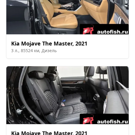
Kia
Mojave The Master
,
2021
3
л.,
85524
км,
Дизель
Kia
Mojave The Master
,
2021