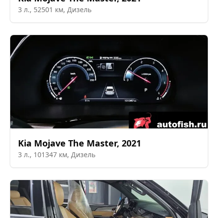
3
л.,
52501
км,
Дизель
Kia
Mojave The Master
,
2021
3
л.,
101347
км,
Дизель