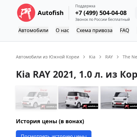
Поддержка
Autofish
+7 (499) 504-04-08
Звонок по России бесплатный
Автомобили
О нас
Схема привоза
FAQ
Автомобили из Южной Кореи
Kia
RAY
The N
Kia
RAY
2021
, 1.0 л.
из Ко
История цены (в вонах)
Посмотреть историю цены