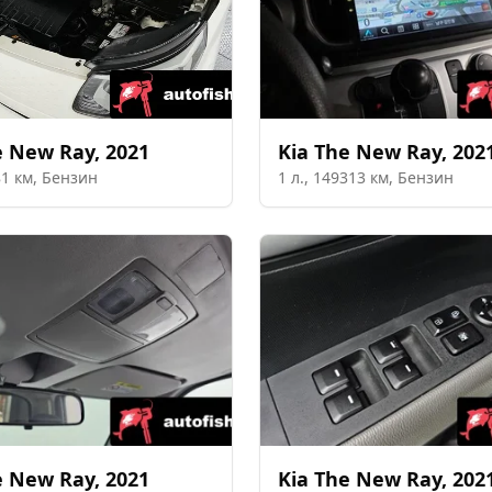
e New Ray
,
2021
Kia
The New Ray
,
202
81
км,
Бензин
1
л.,
149313
км,
Бензин
e New Ray
,
2021
Kia
The New Ray
,
202