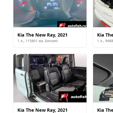
Kia
The New Ray
,
2021
Kia
Th
1
л.,
115801
км,
Бензин
1
л.,
948
Kia
The New Ray
,
2021
Kia
Th