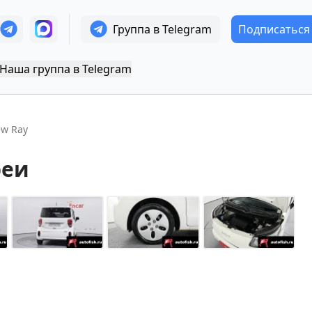
Группа в Telegram
Подписаться
Наша группа в Telegram
ew Ray
реи
+
14
Показать все