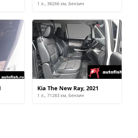
1
л.,
38266
км,
Бензин
1
Kia
The New Ray
,
2021
1
л.,
71283
км,
Бензин