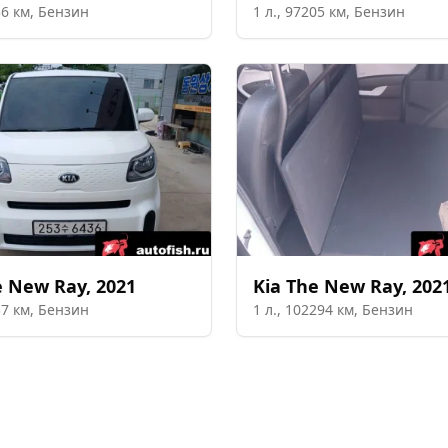
36
км,
Бензин
1
л.,
97205
км,
Бензин
e New Ray
,
2021
Kia
The New Ray
,
202
37
км,
Бензин
1
л.,
102294
км,
Бензин