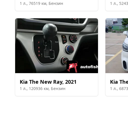
1
л.,
76519
км,
Бензин
1
л.,
524
Kia
The New Ray
,
2021
Kia
Th
1
л.,
120936
км,
Бензин
1
л.,
687