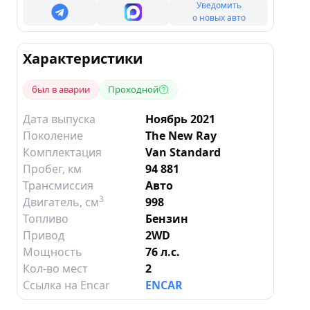
Уведомить
о новых авто
Характеристики
был в аварии
Проходной
Дата выпуска
Ноябрь 2021
Поколение
The New Ray
Комплектация
Van Standard
Пробег, км
94 881
Трансмиссия
Авто
3
Двигатель
, см
998
Топливо
Бензин
Привод
2WD
Мощность
76 л.с.
Кол-во мест
2
Ссылка на Encar
ENCAR