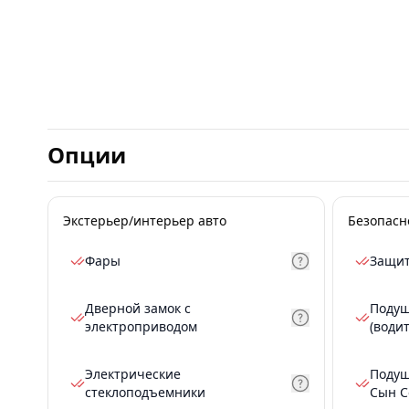
Опции
Экстерьер/интерьер авто
Безопасн
Фары
Защит
Дверной замок с
Подуш
электроприводом
(води
Электрические
Подуш
стеклоподъемники
Сын С