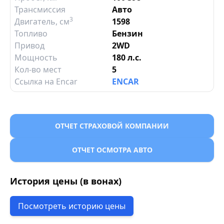
Трансмиссия
Авто
3
Двигатель
, см
1598
Топливо
Бензин
Привод
2WD
Мощность
180 л.с.
Кол-во мест
5
Ссылка на Encar
ENCAR
ОТЧЕТ СТРАХОВОЙ КОМПАНИИ
ОТЧЕТ ОСМОТРА АВТО
История цены (в вонах)
Посмотреть историю цены