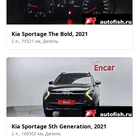
Kia
Sportage The Bold
,
2021
2
л.,
75521
км,
Дизель
Kia
Sportage 5th Generation
,
2021
2
л.,
160502
км,
Дизель