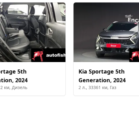
rtage 5th
Kia
Sportage 5th
tion
,
2024
Generation
,
2024
92
км,
Дизель
2
л.,
33361
км,
Газ