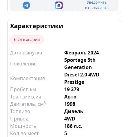
Уведомить
о новых авто
Характеристики
был в аварии
Дата выпуска
Февраль 2024
Sportage 5th
Поколение
Generation
Diesel 2.0 4WD
Комплектация
Prestige
Пробег, км
19 379
Трансмиссия
Авто
3
Двигатель
, см
1998
Топливо
Дизель
Привод
4WD
Мощность
186 л.с.
Кол-во мест
5