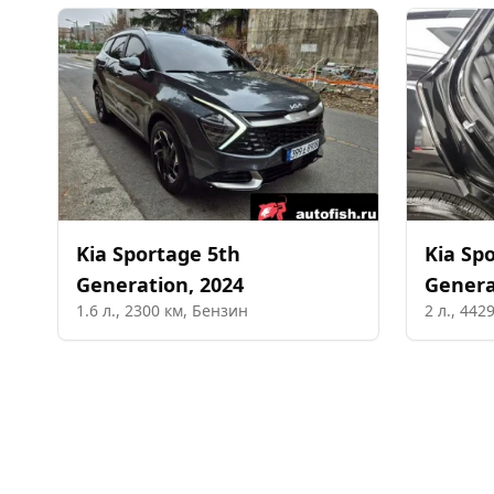
Kia
Sportage 5th
Kia
Spo
Generation
,
2024
Genera
1.6
л.,
2300
км,
Бензин
2
л.,
442