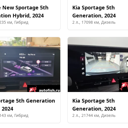
 New Sportage 5th
Kia
Sportage 5th
tion Hybrid
,
2024
Generation
,
2024
235
км,
Гибрид
2
л.,
17098
км,
Дизель
rtage 5th Generation
Kia
Sportage 5th
,
2024
Generation
,
2024
143
км,
Гибрид
2
л.,
21744
км,
Дизель