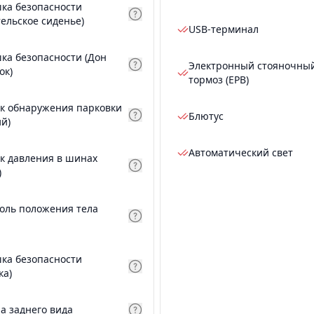
ка безопасности
тельское сиденье)
USB-терминал
ка безопасности (Дон
Электронный стояночны
ок)
тормоз (EPB)
к обнаружения парковки
Блютус
ий)
Автоматический свет
к давления в шинах
)
оль положения тела
ка безопасности
ка)
а заднего вида