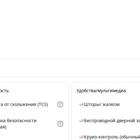
ость
Удобства/мультимедиа
а от скольжения (TCS)
Шторы/ жалюзи
ка безопасности
Беспроводной дверной з
ая)
Круиз-контроль (обычны