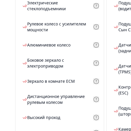
Электрические
Подуш
стеклоподъемники
(води
Рулевое колесо с усилителем
Подуш
мощности
Сын С
Алюминиевое колесо
Датчи
(задн
Боковое зеркало с
электроприводом
Датчи
(TPMS
Зеркало в комнате ECM
Контр
(ESC)
Дистанционное управление
рулевым колесом
Подуш
(штор
Высокий проход
Камер