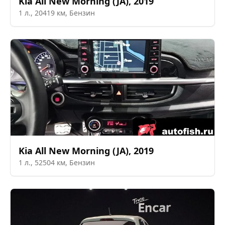
Kia
All New Morning (JA)
,
2019
1
л.,
20419
км,
Бензин
Kia
All New Morning (JA)
,
2019
1
л.,
52504
км,
Бензин