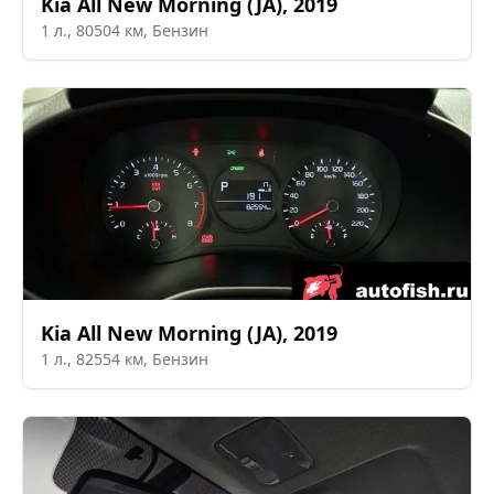
Kia
All New Morning (JA)
,
2019
1
л.,
80504
км,
Бензин
Kia
All New Morning (JA)
,
2019
1
л.,
82554
км,
Бензин