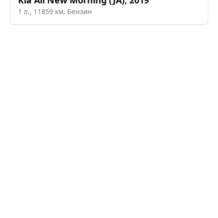
Kia
All New Morning (JA)
,
2019
1
л.,
11859
км,
Бензин