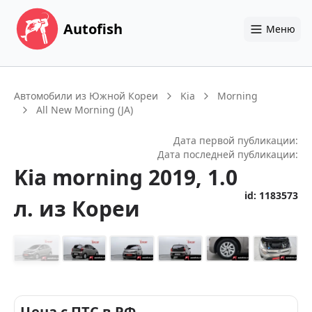
Autofish
Меню
Автомобили из Южной Кореи
Kia
Morning
All New Morning (JA)
Дата первой публикации:
Дата последней публикации:
Kia
morning
2019
, 1.0
id:
1183573
л.
из Кореи
+
25
Цена с ПТС в РФ