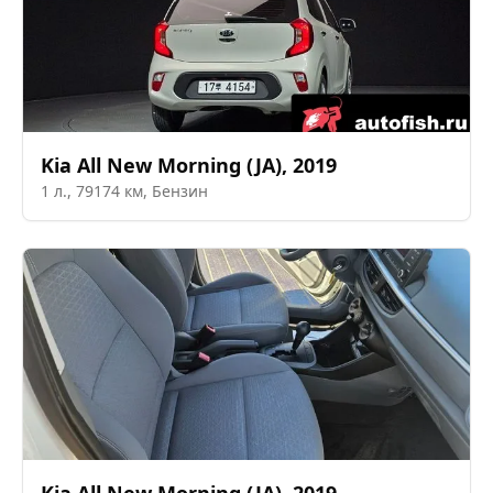
Kia
All New Morning (JA)
,
2019
1
л.,
79174
км,
Бензин