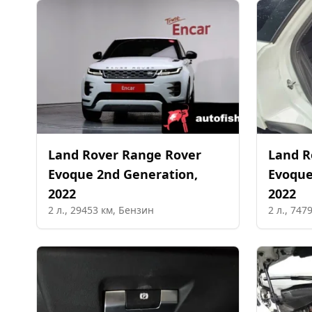
Land Rover
Range Rover
Land R
Evoque 2nd Generation
,
Evoque
2022
2022
2
л.,
29453
км,
Бензин
2
л.,
747