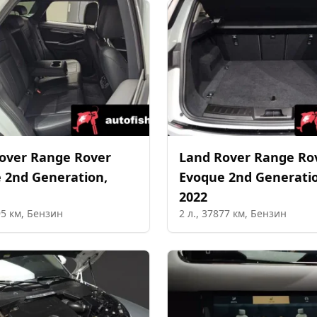
over
Range Rover
Land Rover
Range Ro
 2nd Generation
,
Evoque 2nd Generati
2022
95
км,
Бензин
2
л.,
37877
км,
Бензин