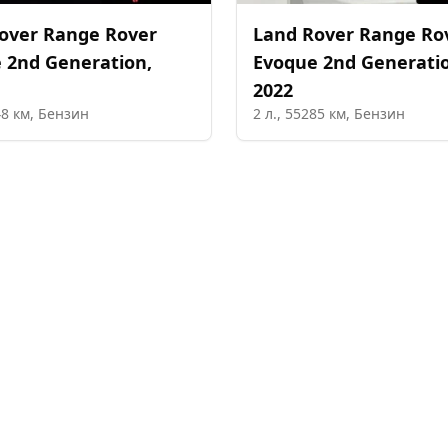
over
Range Rover
Land Rover
Range Ro
 2nd Generation
,
Evoque 2nd Generati
2022
48
км,
Бензин
2
л.,
55285
км,
Бензин