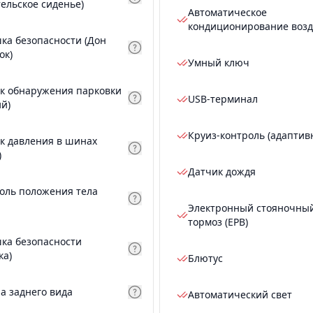
тельское сиденье)
Автоматическое
кондиционирование возд
ка безопасности (Дон
ок)
Умный ключ
к обнаружения парковки
USB-терминал
ий)
Круиз-контроль (адаптив
к давления в шинах
)
Датчик дождя
оль положения тела
Электронный стояночны
тормоз (EPB)
ка безопасности
ка)
Блютус
а заднего вида
Автоматический свет