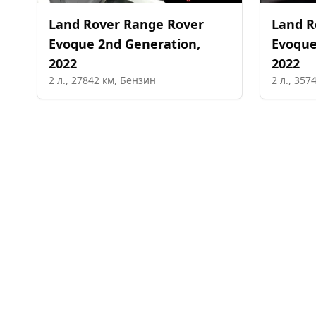
Land Rover
Range Rover
Land R
Evoque 2nd Generation
,
Evoque
2022
2022
2
л.,
27842
км,
Бензин
2
л.,
357