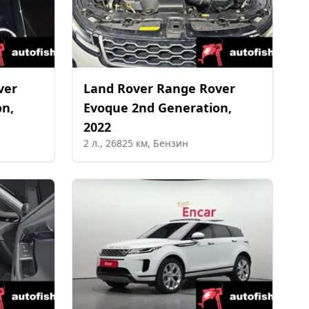
ver
Land Rover
Range Rover
on
,
Evoque 2nd Generation
,
2022
2
л.,
26825
км,
Бензин