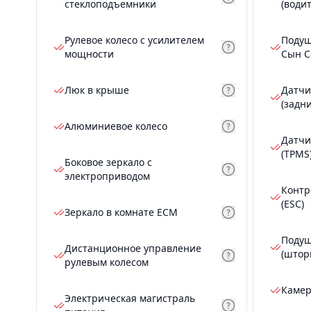
стеклоподъемники
(води
Рулевое колесо с усилителем
Подуш
мощности
Сын С
Люк в крыше
Датчи
(задн
Алюминиевое колесо
Датчи
(TPMS
Боковое зеркало с
электроприводом
Контр
(ESC)
Зеркало в комнате ECM
Подуш
Дистанционное управление
(штор
рулевым колесом
Камер
Электрическая магистраль