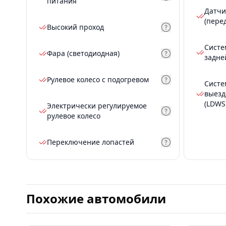
питания
Датчи
(пере
Высокий проход
Систе
Фара (светодиодная)
задне
Рулевое колесо с подогревом
Систе
выезд
(LDWS
Электрически регулируемое
рулевое колесо
Переключение лопастей
Похожие автомобили