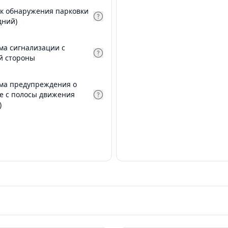
к обнаружения парковки
дний)
ма сигнализации с
й стороны
ма предупреждения о
е с полосы движения
)