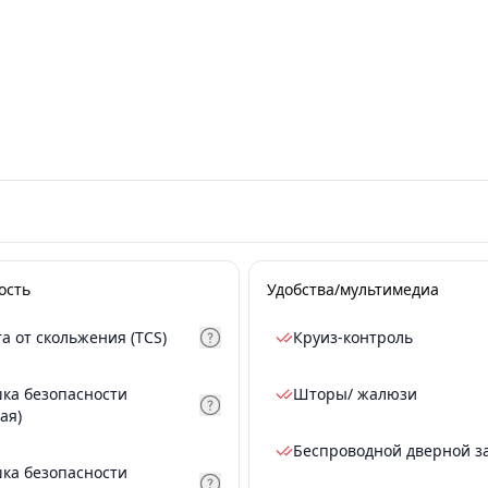
ость
Удобства/мультимедиа
а от скольжения (TCS)
Круиз-контроль
ка безопасности
Шторы/ жалюзи
ая)
Беспроводной дверной з
ка безопасности