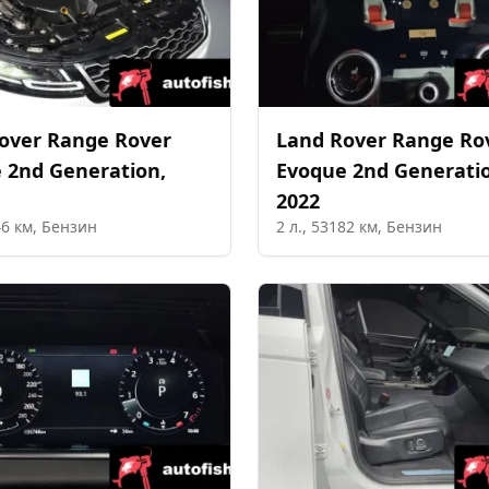
over
Range Rover
Land Rover
Range Ro
 2nd Generation
,
Evoque 2nd Generati
2022
46
км,
Бензин
2
л.,
53182
км,
Бензин