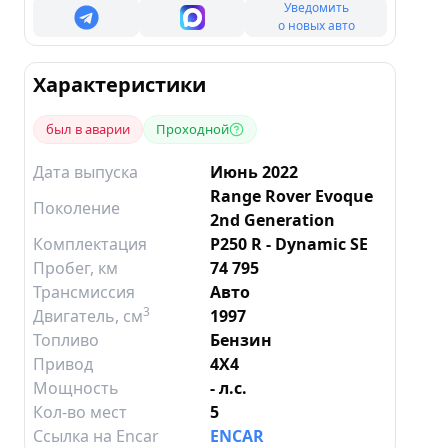
Уведомить
о новых авто
Характеристики
был в аварии
Проходной
Дата выпуска
Июнь 2022
Range Rover Evoque
Поколение
2nd Generation
Комплектация
P250 R - Dynamic SE
Пробег, км
74 795
Трансмиссия
Авто
3
Двигатель
, см
1997
Топливо
Бензин
Привод
4X4
Мощность
- л.с.
Кол-во мест
5
Ссылка на Encar
ENCAR