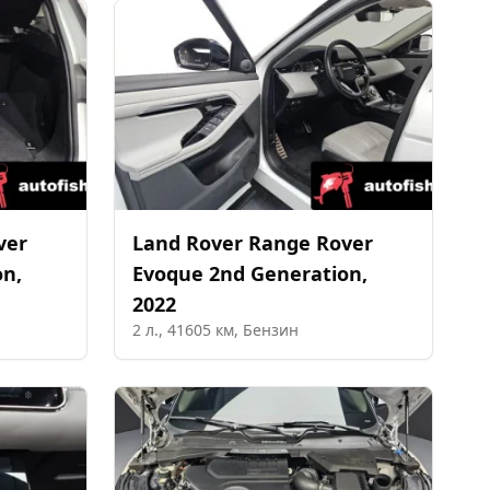
ver
Land Rover
Range Rover
on
,
Evoque 2nd Generation
,
2022
2
л.,
41605
км,
Бензин