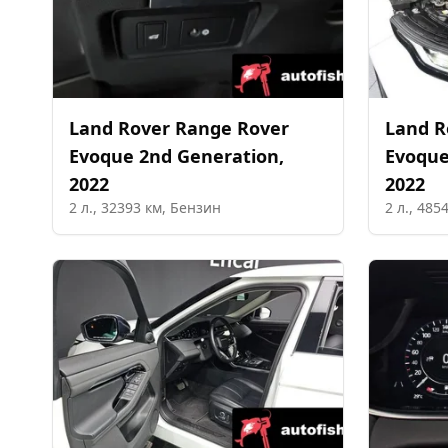
Land Rover
Range Rover
Land R
Evoque 2nd Generation
,
Evoque
2022
2022
2
л.,
32393
км,
Бензин
2
л.,
485