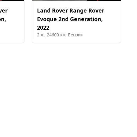
ver
Land Rover
Range Rover
on
,
Evoque 2nd Generation
,
2022
2
л.,
24600
км,
Бензин