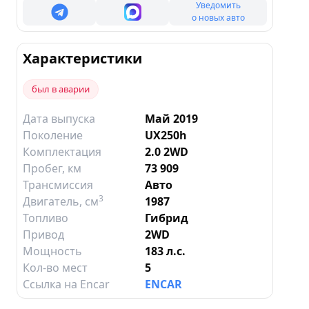
Уведомить
о новых авто
Характеристики
был в аварии
Дата выпуска
Май 2019
Поколение
UX250h
Комплектация
2.0 2WD
Пробег, км
73 909
Трансмиссия
Авто
3
Двигатель
, см
1987
Топливо
Гибрид
Привод
2WD
Мощность
183 л.с.
Кол-во мест
5
Ссылка на Encar
ENCAR