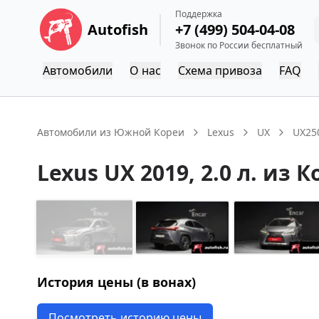
Поддержка
Autofish
+7 (499) 504-04-08
Звонок по России бесплатный
Автомобили
О нас
Схема привоза
FAQ
Автомобили из Южной Кореи
Lexus
UX
UX25
Lexus
UX
2019
, 2.0 л.
из К
История цены (в вонах)
Посмотреть историю цены