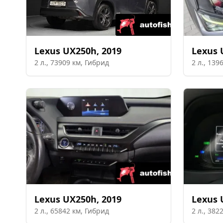
Lexus
UX250h
,
2019
Lexus
2
л.,
73909
км,
Гибрид
2
л.,
139
Lexus
UX250h
,
2019
Lexus
2
л.,
65842
км,
Гибрид
2
л.,
382