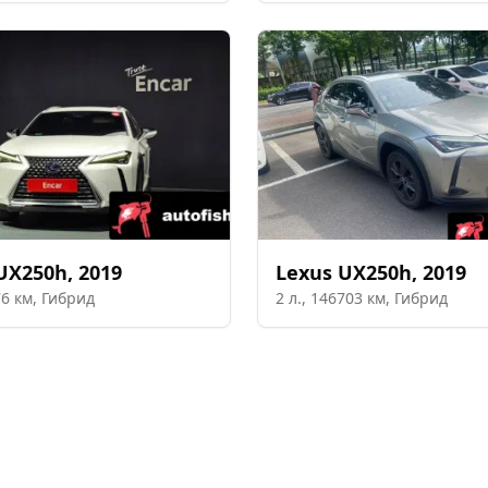
UX250h
,
2019
Lexus
UX250h
,
2019
76
км,
Гибрид
2
л.,
146703
км,
Гибрид