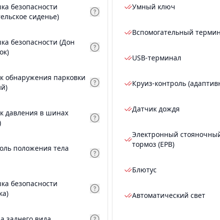
ка безопасности
Умный ключ
тельское сиденье)
Вспомогательный терми
ка безопасности (Дон
ок)
USB-терминал
к обнаружения парковки
Круиз-контроль (адаптив
ий)
Датчик дождя
к давления в шинах
)
Электронный стояночны
тормоз (EPB)
оль положения тела
Блютус
ка безопасности
ка)
Автоматический свет
а заднего вида