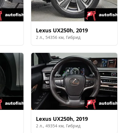
Lexus
UX250h
,
2019
2
л.,
54356
км,
Гибрид
Lexus
UX250h
,
2019
2
л.,
49354
км,
Гибрид