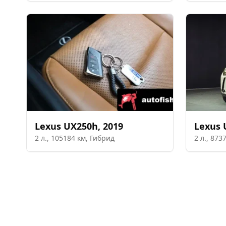
Lexus
UX250h
,
2019
Lexus
2
л.,
105184
км,
Гибрид
2
л.,
873