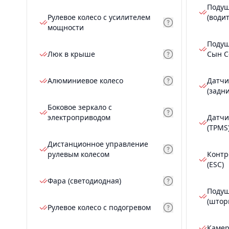
Подуш
Рулевое колесо с усилителем
(води
мощности
Подуш
Люк в крыше
Сын С
Алюминиевое колесо
Датчи
(задн
Боковое зеркало с
электроприводом
Датчи
(TPMS
Дистанционное управление
рулевым колесом
Контр
(ESC)
Фара (светодиодная)
Подуш
(штор
Рулевое колесо с подогревом
Камер