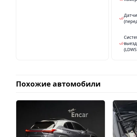
Датчи
(пере
Систе
выезд
(LDWS
Похожие автомобили