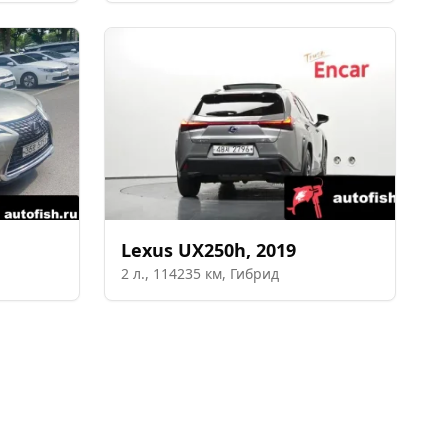
Lexus
UX250h
,
2019
2
л.,
114235
км,
Гибрид