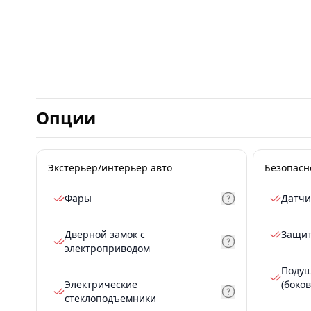
Опции
Экстерьер/интерьер авто
Безопасн
Фары
Датчи
Дверной замок с
Защит
электроприводом
Подуш
Электрические
(боков
стеклоподъемники