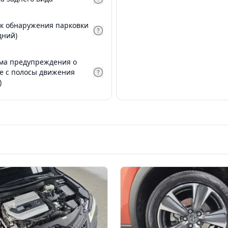
к обнаружения парковки
дний)
ма предупреждения о
е с полосы движения
)