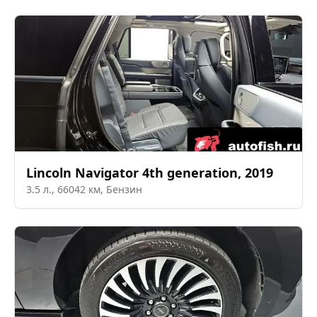
Lincoln
Navigator 4th generation
,
2019
3.5
л.,
66042
км,
Бензин