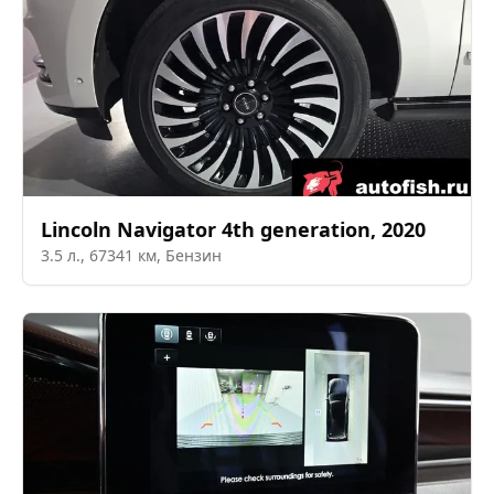
Lincoln
Navigator 4th generation
,
2020
3.5
л.,
67341
км,
Бензин