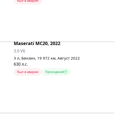
был в аварии
Maserati
MC20
,
2022
3.0 V6
3
л,
Бензин
,
19 972
км,
Август 2022
630
л.с.
был в аварии
Проходной