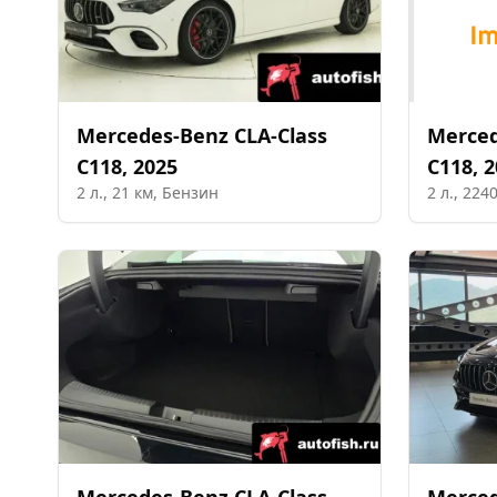
Mercedes-Benz
CLA-Class
Merce
C118
,
2025
C118
,
2
2
л.,
21
км,
Бензин
2
л.,
224