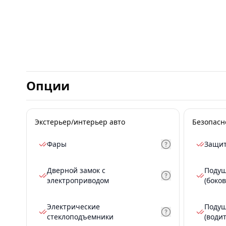
Опции
Экстерьер/интерьер авто
Безопасн
Фары
Защит
Дверной замок с
Подуш
электроприводом
(боков
Электрические
Подуш
стеклоподъемники
(води