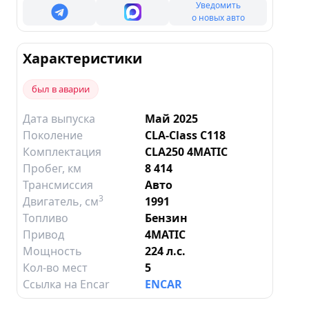
Уведомить
о новых авто
Характеристики
был в аварии
Дата выпуска
Май 2025
Поколение
CLA-Class C118
Комплектация
CLA250 4MATIC
Пробег, км
8 414
Трансмиссия
Авто
3
Двигатель
, см
1991
Топливо
Бензин
Привод
4MATIC
Мощность
224 л.с.
Кол-во мест
5
Ссылка на Encar
ENCAR