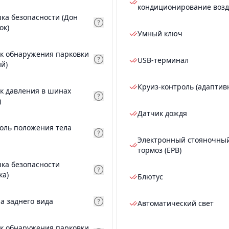
кондиционирование возд
ка безопасности (Дон
ок)
Умный ключ
к обнаружения парковки
USB-терминал
ий)
Круиз-контроль (адаптив
к давления в шинах
)
Датчик дождя
оль положения тела
Электронный стояночны
тормоз (EPB)
ка безопасности
ка)
Блютус
а заднего вида
Автоматический свет
к обнаружения парковки