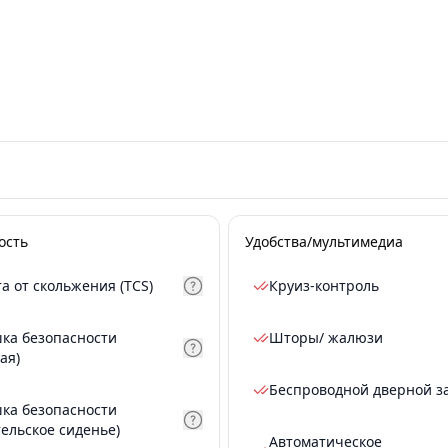
ость
Удобства/мультимедиа
а от скольжения (TCS)
Круиз-контроль
ка безопасности
Шторы/ жалюзи
ая)
Беспроводной дверной з
ка безопасности
тельское сиденье)
Автоматическое