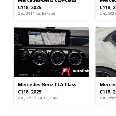
Mercedes-Benz
CLA-Class
Merce
C118
,
2025
C118
,
2
2
л.,
3414
км,
Бензин
2
л.,
502
Mercedes-Benz
CLA-Class
Merce
C118
,
2025
C118
,
2
2
л.,
13995
км,
Бензин
2
л.,
258