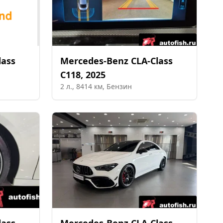
lass
Mercedes-Benz
CLA-Class
C118
,
2025
2
л.,
8414
км,
Бензин