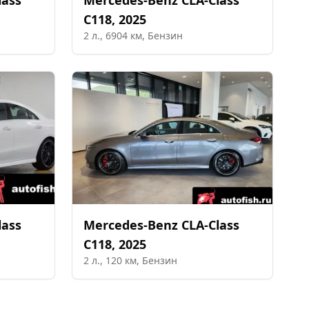
lass
Mercedes-Benz
CLA-Class
C118
,
2025
2
л.,
6904
км,
Бензин
lass
Mercedes-Benz
CLA-Class
C118
,
2025
2
л.,
120
км,
Бензин