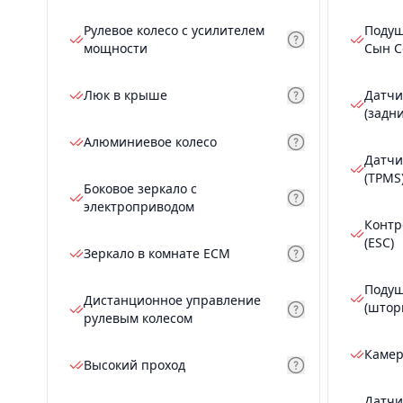
Рулевое колесо с усилителем
Подуш
мощности
Сын С
Люк в крыше
Датчи
(задн
Алюминиевое колесо
Датчи
(TPMS
Боковое зеркало с
электроприводом
Контр
(ESC)
Зеркало в комнате ECM
Подуш
Дистанционное управление
(штор
рулевым колесом
Камер
Высокий проход
Датчи