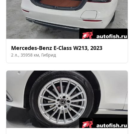
Mercedes-Benz
E-Class W213
,
2023
2
л.,
35958
км,
Гибрид