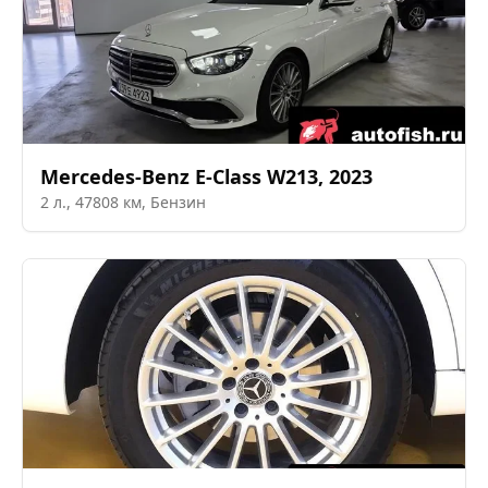
Mercedes-Benz
E-Class W213
,
2023
2
л.,
47808
км,
Бензин