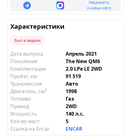
Уведомить
о новых авто
Характеристики
был в аварии
Дата выпуска
Апрель 2021
Поколение
The New QM6
Комплектация
2.0 LPe LE 2WD
Пробег, км
91 519
Трансмиссия
Авто
3
Двигатель
, см
1998
Топливо
Газ
Привод
2WD
Мощность
140 л.с.
Кол-во мест
5
Ссылка на Encar
ENCAR