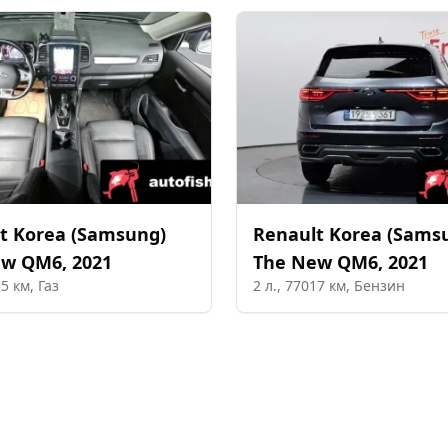
t Korea (Samsung)
Renault Korea (Sams
ew QM6
,
2021
The New QM6
,
2021
55
км,
Газ
2
л.,
77017
км,
Бензин