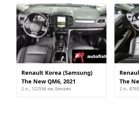
Renault Korea (Samsung)
Renaul
The New QM6
,
2021
The N
2
л.,
122536
км,
Бензин
2
л.,
876