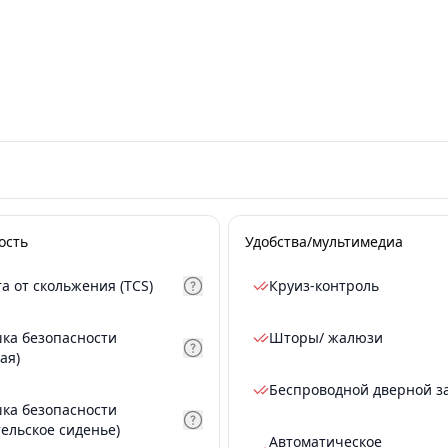
ость
Удобства/мультимедиа
а от скольжения (TCS)
Круиз-контроль
ка безопасности
Шторы/ жалюзи
ая)
Беспроводной дверной з
ка безопасности
тельское сиденье)
Автоматическое