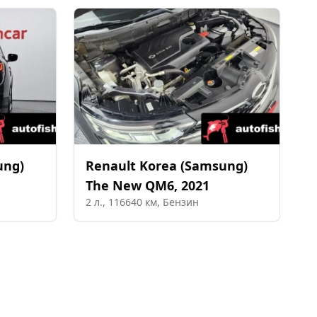
ung)
Renault Korea (Samsung)
The New QM6
,
2021
2
л.,
116640
км,
Бензин