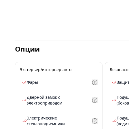
Опции
Экстерьер/интерьер авто
Безопасн
Фары
Защит
Дверной замок с
Подуш
электроприводом
(боков
Электрические
Подуш
стеклоподъемники
(води