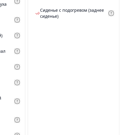
уха
Сиденье с подогревом (заднее
сиденье)
й)
нал
й