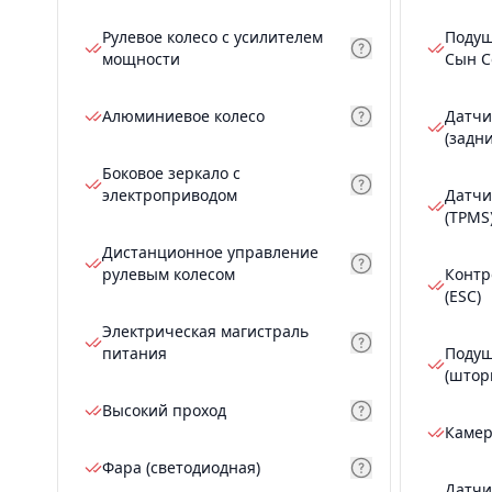
Рулевое колесо с усилителем
Подуш
мощности
Сын С
Алюминиевое колесо
Датчи
(задн
Боковое зеркало с
электроприводом
Датчи
(TPMS
Дистанционное управление
рулевым колесом
Контр
(ESC)
Электрическая магистраль
питания
Подуш
(штор
Высокий проход
Камер
Фара (светодиодная)
Датчи