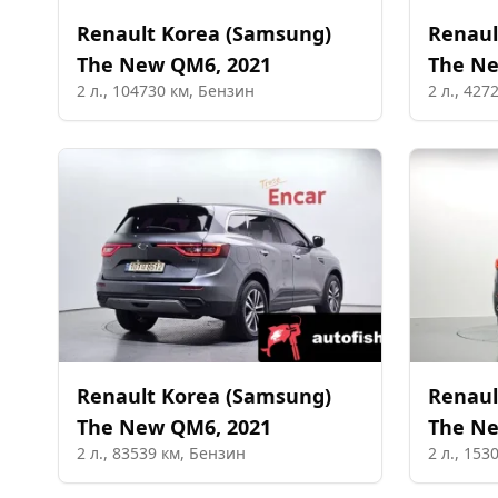
Renault Korea (Samsung)
Renaul
The New QM6
,
2021
The N
2
л.,
104730
км,
Бензин
2
л.,
427
Renault Korea (Samsung)
Renaul
The New QM6
,
2021
The N
2
л.,
83539
км,
Бензин
2
л.,
153