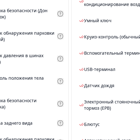
кондиционирование возд
ка безопасности (Дон
ок)
Умный ключ
к обнаружения парковки
Круиз-контроль (обычны
ий)
Вспомогательный терми
к давления в шинах
)
USB-терминал
оль положения тела
Датчик дождя
ка безопасности
Электронный стояночны
ка)
тормоз (EPB)
а заднего вида
Блютус
к обнаружения парковки