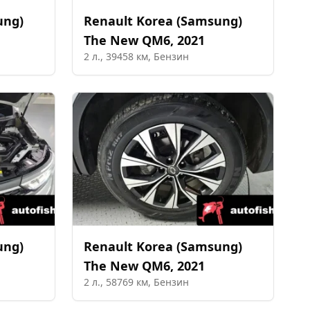
ung)
Renault Korea (Samsung)
The New QM6
,
2021
2
л.,
39458
км,
Бензин
ung)
Renault Korea (Samsung)
The New QM6
,
2021
2
л.,
58769
км,
Бензин