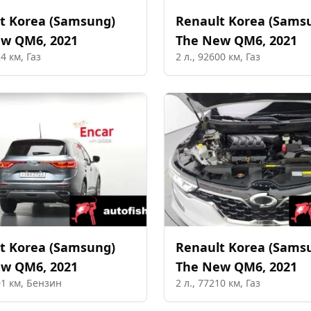
t Korea (Samsung)
Renault Korea (Sams
ew QM6
,
2021
The New QM6
,
2021
24
км,
Газ
2
л.,
92600
км,
Газ
t Korea (Samsung)
Renault Korea (Sams
ew QM6
,
2021
The New QM6
,
2021
01
км,
Бензин
2
л.,
77210
км,
Газ