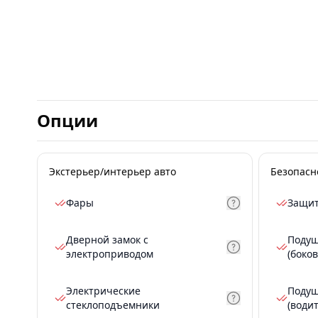
Опции
Экстерьер/интерьер авто
Безопасн
Фары
Защит
Дверной замок с
Подуш
электроприводом
(боков
Электрические
Подуш
стеклоподъемники
(води