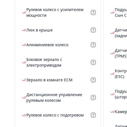
Рулевое колесо с усилителем
Подуш
мощности
Сын С
Люк в крыше
Датчи
(задн
Алюминиевое колесо
Датчи
(TPMS
Боковое зеркало с
электроприводом
Контр
(ESC)
Зеркало в комнате ECM
Подуш
Дистанционное управление
(штор
рулевым колесом
Камер
Рулевое колесо с подогревом
Датчи