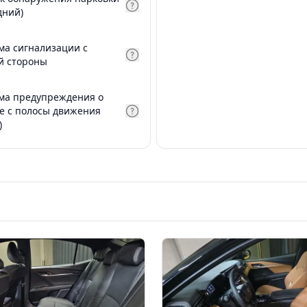
дний)
ма сигнализации с
й стороны
ма предупреждения о
е с полосы движения
)