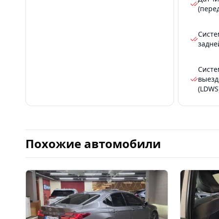
(пере
Систе
задне
Систе
выезд
(LDWS
Похожие автомобили