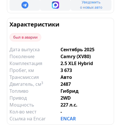
Уведомить
о новых авто
Характеристики
был в аварии
Дата выпуска
Сентябрь 2025
Поколение
Camry (XV80)
Комплектация
2.5 XLE Hybrid
Пробег, км
3 673
Трансмиссия
Авто
3
Двигатель
, см
2487
Топливо
Гибрид
Привод
2WD
Мощность
227 л.с.
Кол-во мест
-
Ссылка на Encar
ENCAR