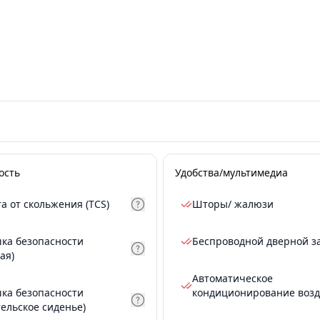
ость
Удобства/мультимедиа
а от скольжения (TCS)
Шторы/ жалюзи
ка безопасности
Беспроводной дверной з
ая)
Автоматическое
ка безопасности
кондиционирование возд
тельское сиденье)