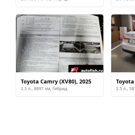
Toyota
Camry (XV80)
,
2025
Toyota
2.5
л.,
8897
км,
Гибрид
2.5
л.,
58