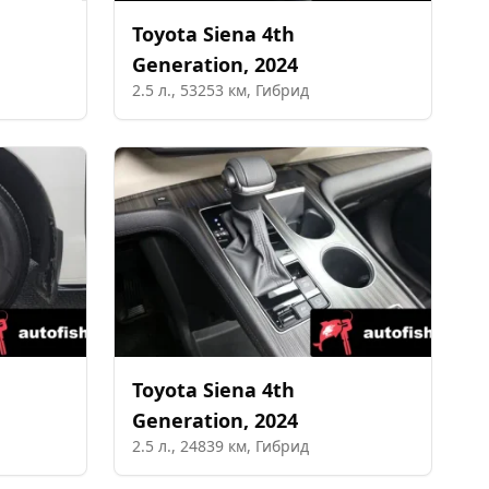
Toyota
Siena 4th
Generation
,
2024
2.5
л.,
53253
км,
Гибрид
Toyota
Siena 4th
Generation
,
2024
2.5
л.,
24839
км,
Гибрид