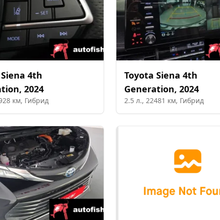
Siena 4th
Toyota
Siena 4th
tion
,
2024
Generation
,
2024
928
км,
Гибрид
2.5
л.,
22481
км,
Гибрид