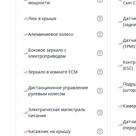
мощности
Сын С
Люк в крыше
Датчи
(задн
Алюминиевое колесо
Датчи
(TPMS
Боковое зеркало с
электроприводом
Контр
(ESC)
Зеркало в комнате ECM
Подуш
Дистанционное управление
(штор
рулевым колесом
Камер
Электрическая магистраль
питания
Датчи
(пере
Багажник на крышу