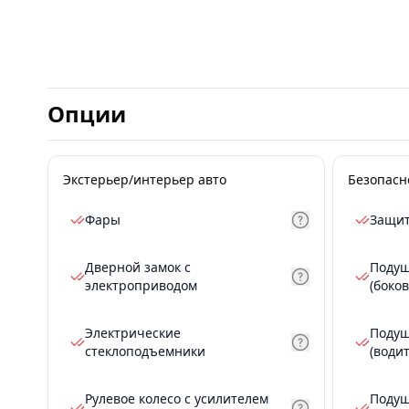
Опции
Экстерьер/интерьер авто
Безопасн
Фары
Защит
Дверной замок с
Подуш
электроприводом
(боков
Электрические
Подуш
стеклоподъемники
(води
Рулевое колесо с усилителем
Подуш