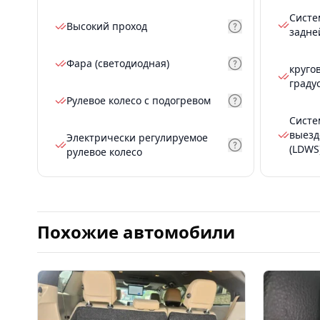
Систе
Высокий проход
задне
Фара (светодиодная)
круго
граду
Рулевое колесо с подогревом
Систе
выезд
Электрически регулируемое
(LDWS
рулевое колесо
Похожие автомобили