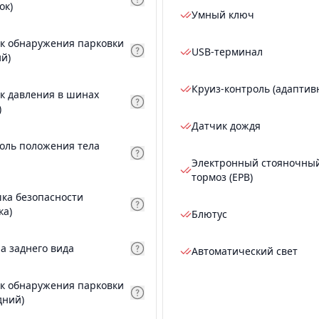
ок)
Умный ключ
к обнаружения парковки
USB-терминал
ий)
Круиз-контроль (адаптив
к давления в шинах
)
Датчик дождя
оль положения тела
Электронный стояночны
тормоз (EPB)
ка безопасности
ка)
Блютус
а заднего вида
Автоматический свет
к обнаружения парковки
дний)