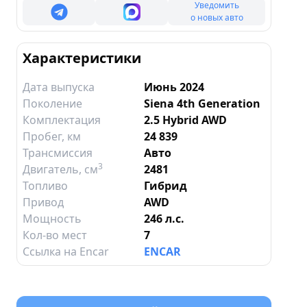
Уведомить
о новых авто
Характеристики
Дата выпуска
Июнь 2024
Поколение
Siena 4th Generation
Комплектация
2.5 Hybrid AWD
Пробег, км
24 839
Трансмиссия
Авто
3
Двигатель
, см
2481
Топливо
Гибрид
Привод
AWD
Мощность
246 л.с.
Кол-во мест
7
Ссылка на Encar
ENCAR