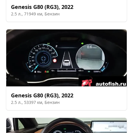
Genesis
G80 (RG3)
,
2022
2.5
л.,
71949
км,
Бензин
Genesis
G80 (RG3)
,
2022
2.5
л.,
53397
км,
Бензин