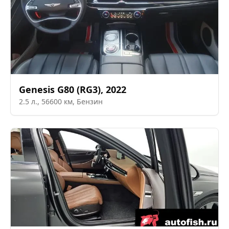
Genesis
G80 (RG3)
,
2022
2.5
л.,
56600
км,
Бензин