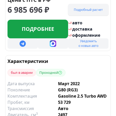
6 985 696
₽
Подробный расчет
авто
ПОДРОБНЕЕ
доставка
оформление
Уведомить
о новых авто
Характеристики
был в аварии
Проходной
Дата выпуска
Март 2022
Поколение
G80 (RG3)
Комплектация
Gasoline 2.5 Turbo AWD
Пробег, км
53 729
Трансмиссия
Авто
3
Двигатель
, см
2497