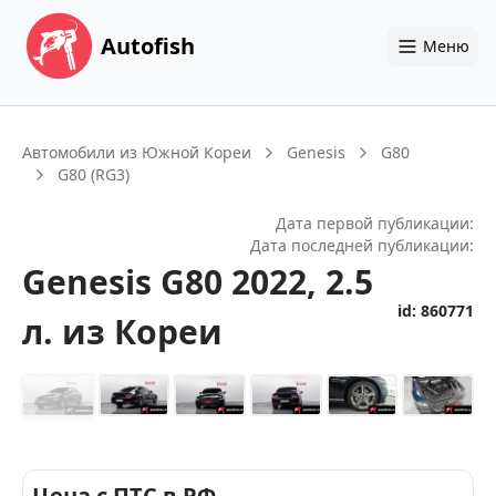
Autofish
Меню
Автомобили из Южной Кореи
Genesis
G80
G80 (RG3)
Дата первой публикации:
Дата последней публикации:
Genesis
G80
2022
, 2.5
id:
860771
л.
из Кореи
+
14
Цена с ПТС в РФ