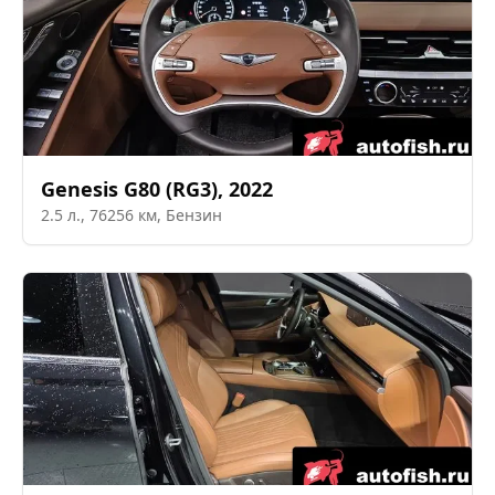
Genesis
G80 (RG3)
,
2022
2.5
л.,
76256
км,
Бензин