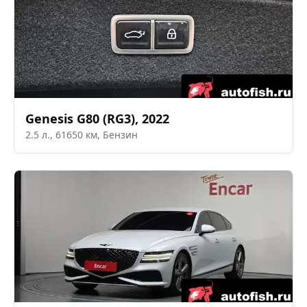
Genesis
G80 (RG3)
,
2022
2.5
л.,
61650
км,
Бензин