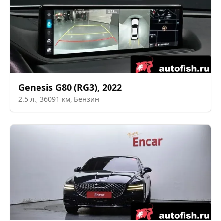
Genesis
G80 (RG3)
,
2022
2.5
л.,
36091
км,
Бензин