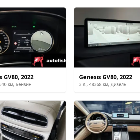
s
GV80
,
2022
Genesis
GV80
,
2022
540
км,
Бензин
3
л.,
48368
км,
Дизель