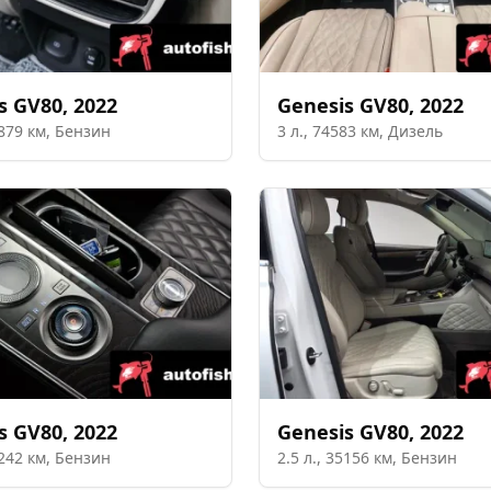
s
GV80
,
2022
Genesis
GV80
,
2022
879
км,
Бензин
3
л.,
74583
км,
Дизель
s
GV80
,
2022
Genesis
GV80
,
2022
242
км,
Бензин
2.5
л.,
35156
км,
Бензин