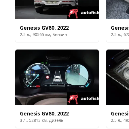
Genesis
GV80
,
2022
Genesi
2.5
л.,
90565
км,
Бензин
2.5
л.,
67
Genesis
GV80
,
2022
Genesi
3
л.,
52813
км,
Дизель
2.5
л.,
49