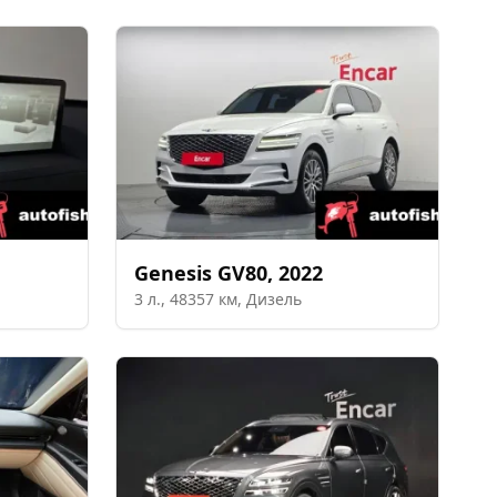
Genesis
GV80
,
2022
3
л.,
48357
км,
Дизель