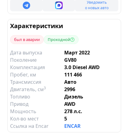
Уведомить
о новых авто
Характеристики
был в аварии
Проходной
Дата выпуска
Март 2022
Поколение
GV80
Комплектация
3.0 Diesel AWD
Пробег, км
111 466
Трансмиссия
Авто
3
Двигатель
, см
2996
Топливо
Дизель
Привод
AWD
Мощность
278 л.с.
Кол-во мест
5
Ссылка на Encar
ENCAR