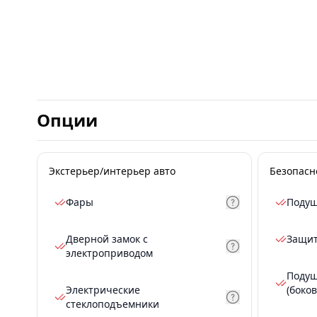
Опции
Экстерьер/интерьер авто
Безопасн
Фары
Подуш
Дверной замок с
Защит
электроприводом
Подуш
Электрические
(боков
стеклоподъемники