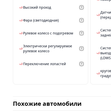
Высокий проход
Датчи
(пере
Фара (светодиодная)
Систе
Рулевое колесо с подогревом
задне
Электрически регулируемое
Систе
рулевое колесо
выезд
(LDWS
Переключение лопастей
круго
граду
Похожие автомобили