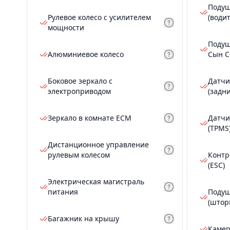
Подуш
Рулевое колесо с усилителем
(води
мощности
Подуш
Алюминиевое колесо
Сын С
Боковое зеркало с
Датчи
электроприводом
(задн
Зеркало в комнате ECM
Датчи
(TPMS
Дистанционное управление
рулевым колесом
Контр
(ESC)
Электрическая магистраль
питания
Подуш
(штор
Багажник на крышу
Камер