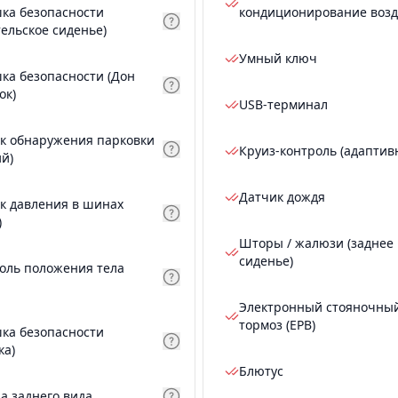
ка безопасности
кондиционирование возд
тельское сиденье)
Умный ключ
ка безопасности (Дон
ок)
USB-терминал
к обнаружения парковки
Круиз-контроль (адаптив
ий)
Датчик дождя
к давления в шинах
)
Шторы / жалюзи (заднее
сиденье)
оль положения тела
Электронный стояночны
тормоз (EPB)
ка безопасности
ка)
Блютус
а заднего вида