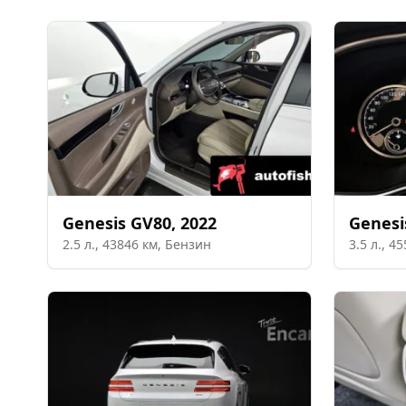
Genesis
GV80
,
2022
Genesi
2.5
л.,
43846
км,
Бензин
3.5
л.,
45