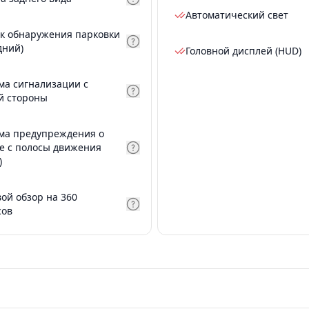
Автоматический свет
к обнаружения парковки
дний)
Головной дисплей (HUD)
ма сигнализации с
й стороны
ма предупреждения о
е с полосы движения
)
вой обзор на 360
сов