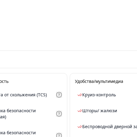
ость
Удобства/мультимедиа
а от скольжения (TCS)
Круиз-контроль
ка безопасности
Шторы/ жалюзи
ая)
Беспроводной дверной з
ка безопасности