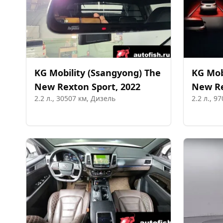
KG Mobility (Ssangyong)
The
KG Mob
New Rexton Sport
,
2022
New R
2.2
л.,
30507
км,
Дизель
2.2
л.,
97