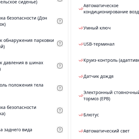
тельское сиденье)
Автоматическое
кондиционирование возд
ка безопасности (Дон
ок)
Умный ключ
к обнаружения парковки
USB-терминал
ий)
Круиз-контроль (адаптив
к давления в шинах
)
Датчик дождя
оль положения тела
Электронный стояночны
тормоз (EPB)
ка безопасности
ка)
Блютус
а заднего вида
Автоматический свет