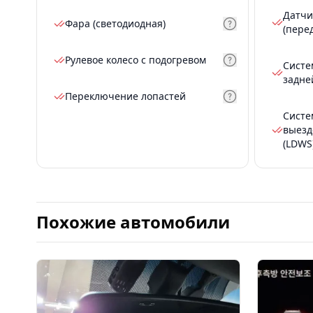
Датчи
Фара (светодиодная)
(пере
Рулевое колесо с подогревом
Систе
задне
Переключение лопастей
Систе
выезд
(LDWS
Похожие автомобили