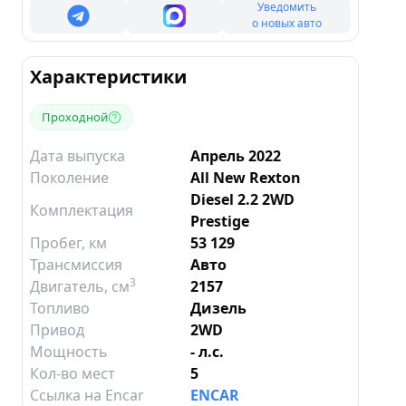
Уведомить
о новых авто
Характеристики
Проходной
Дата выпуска
Апрель 2022
Поколение
All New Rexton
Diesel 2.2 2WD
Комплектация
Prestige
Пробег, км
53 129
Трансмиссия
Авто
3
Двигатель
, см
2157
Топливо
Дизель
Привод
2WD
Мощность
- л.с.
Кол-во мест
5
Ссылка на Encar
ENCAR