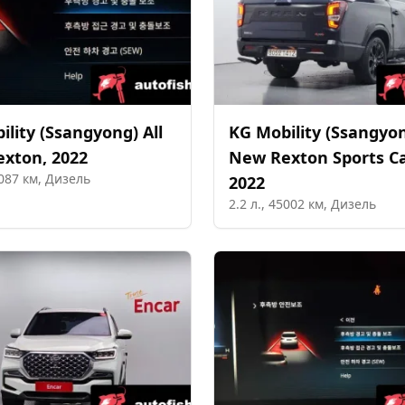
ility (Ssangyong)
All
KG Mobility (Ssangyo
exton
,
2022
New Rexton Sports C
087
км,
Дизель
2022
2.2
л.,
45002
км,
Дизель