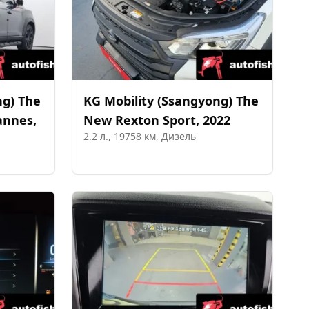
ng)
The
KG Mobility (Ssangyong)
The
annes
,
New Rexton Sport
,
2022
2.2
л.,
19758
км,
Дизель