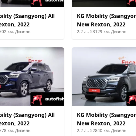
ility (Ssangyong)
All
KG Mobility (Ssangyo
exton
,
2022
New Rexton
,
2022
702
км,
Дизель
2.2
л.,
53129
км,
Дизель
ility (Ssangyong)
All
KG Mobility (Ssangyo
exton
,
2022
New Rexton
,
2022
778
км,
Дизель
2.2
л.,
52840
км,
Дизель