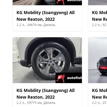
KG Mobility (Ssangyong)
All
KG Mob
New Rexton
,
2022
New R
2.2
л.,
34679
км,
Дизель
2.2
л.,
92
KG Mobility (Ssangyong)
All
KG Mob
New Rexton
,
2022
New R
2.2
л.,
59775
км,
Дизель
2.2
л.,
25