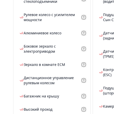
стеклоподъемники
(води
Рулевое колесо с усилителем
Подуш
мощности
Сын С
Алюминиевое колесо
Датчи
(задн
Боковое зеркало с
электроприводом
Датчи
(TPMS
Зеркало в комнате ECM
Контр
(ESC)
Дистанционное управление
рулевым колесом
Подуш
(штор
Багажник на крышу
Камер
Высокий проход