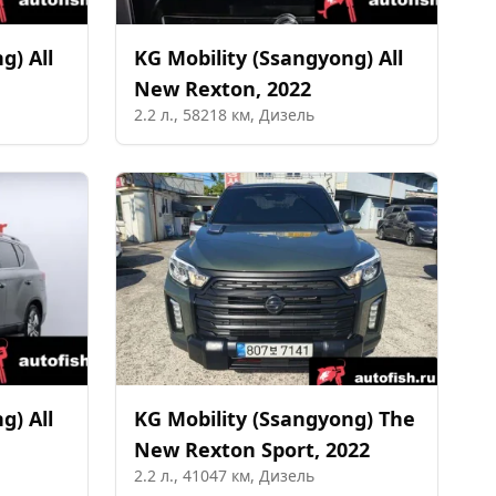
ng)
All
KG Mobility (Ssangyong)
All
New Rexton
,
2022
2.2
л.,
58218
км,
Дизель
ng)
All
KG Mobility (Ssangyong)
The
New Rexton Sport
,
2022
2.2
л.,
41047
км,
Дизель