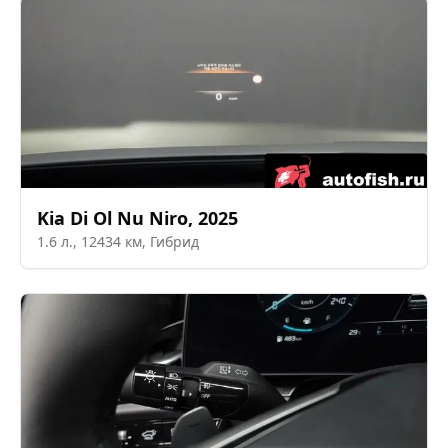
Kia
Di Ol Nu Niro
,
2025
1.6
л.,
12434
км,
Гибрид