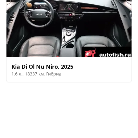
Kia
Di Ol Nu Niro
,
2025
1.6
л.,
18337
км,
Гибрид