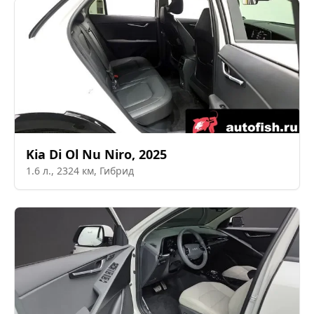
Kia
Di Ol Nu Niro
,
2025
1.6
л.,
2324
км,
Гибрид