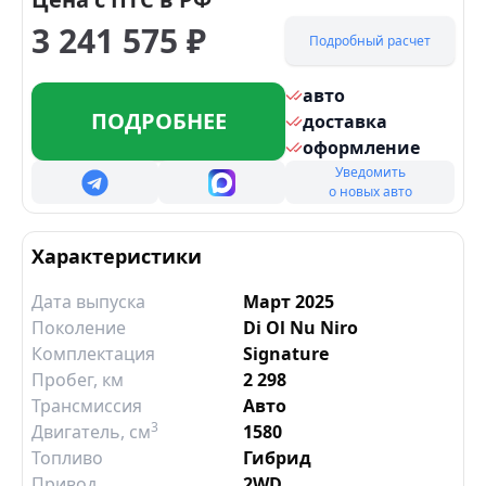
3 241 575
₽
Подробный расчет
авто
ПОДРОБНЕЕ
доставка
оформление
Уведомить
о новых авто
Характеристики
Дата выпуска
Март 2025
Поколение
Di Ol Nu Niro
Комплектация
Signature
Пробег, км
2 298
Трансмиссия
Авто
3
Двигатель
, см
1580
Топливо
Гибрид
Привод
2WD