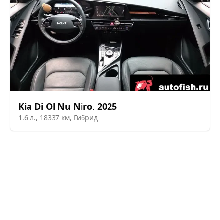
Kia
Di Ol Nu Niro
,
2025
1.6
л.,
18337
км,
Гибрид