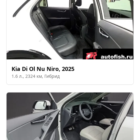
Kia
Di Ol Nu Niro
,
2025
1.6
л.,
2324
км,
Гибрид