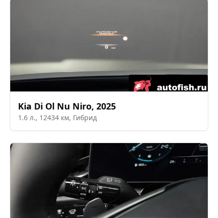
Kia
Di Ol Nu Niro
,
2025
1.6
л.,
12434
км,
Гибрид