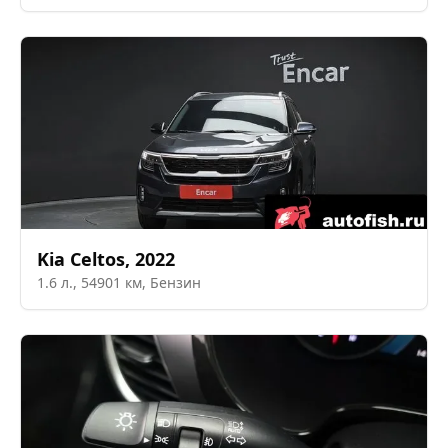
Kia
Celtos
,
2022
1.6
л.,
54901
км,
Бензин