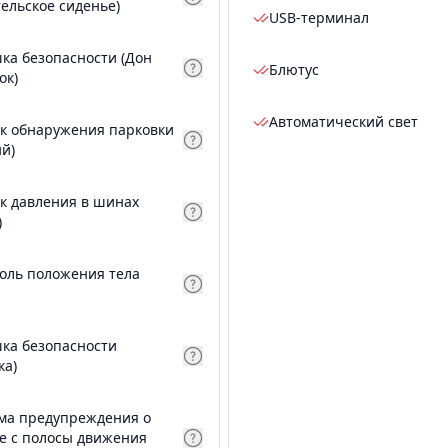
тельское сиденье)
USB-терминал
ка безопасности (Дон
Блютус
ок)
Автоматический свет
к обнаружения парковки
ий)
к давления в шинах
)
оль положения тела
ка безопасности
ка)
ма предупреждения о
е с полосы движения