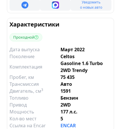
Уведомить
о новых авто
Характеристики
Проходной
Дата выпуска
Март 2022
Поколение
Celtos
Gasoline 1.6 Turbo
Комплектация
2WD Trendy
Пробег, км
75 435
Трансмиссия
Авто
3
Двигатель
, см
1591
Топливо
Бензин
Привод
2WD
Мощность
177 л.с.
Кол-во мест
5
Ссылка на Encar
ENCAR