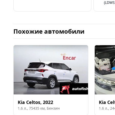
(LDWS
Похожие автомобили
Kia
Celtos
,
2022
Kia
Cel
1.6
л.,
75435
км,
Бензин
1.6
л.,
24