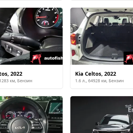
tos
,
2022
Kia
Celtos
,
2022
1283
км,
Бензин
1.6
л.,
64928
км,
Бензин