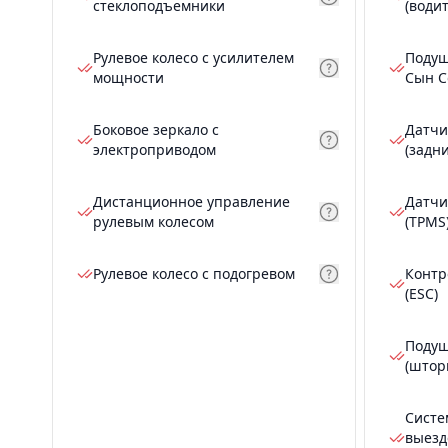
стеклоподъемники
(води
Рулевое колесо с усилителем
Подуш
мощности
Сын С
Боковое зеркало с
Датчи
электроприводом
(задн
Дистанционное управление
Датчи
рулевым колесом
(TPMS
Рулевое колесо с подогревом
Контр
(ESC)
Подуш
(штор
Систе
выезд