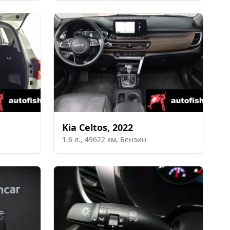
Kia
Celtos
,
2022
1.6
л.,
49622
км,
Бензин