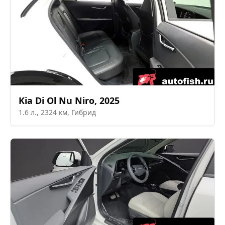
Kia
Di Ol Nu Niro
,
2025
1.6
л.,
2324
км,
Гибрид