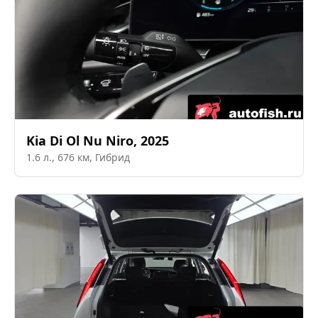
Kia
Di Ol Nu Niro
,
2025
1.6
л.,
676
км,
Гибрид